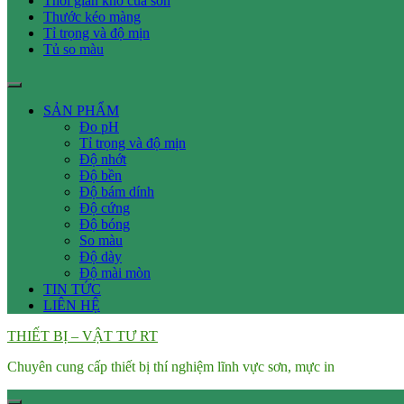
Thời gian khô của sơn
Thước kéo màng
Tỉ trọng và độ mịn
Tủ so màu
SẢN PHẨM
Đo pH
Tỉ trọng và độ mịn
Độ nhớt
Độ bền
Độ bám dính
Độ cứng
Độ bóng
So màu
Độ dày
Độ mài mòn
TIN TỨC
LIÊN HỆ
THIẾT BỊ – VẬT TƯ RT
Chuyên cung cấp thiết bị thí nghiệm lĩnh vực sơn, mực in