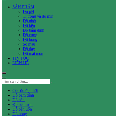
SẢN PHẨM
Đo pH
Tỉ trọng và độ mịn
Độ nhớt
Độ bền
Độ bám dính
Độ cứng
Độ bóng
So màu
Độ dày
Độ mài mòn
TIN TỨC
LIÊN HỆ
Cốc đo độ nhớt
Độ bám dính
Độ bền
Độ bền màu
Độ bền uốn
Độ bóng