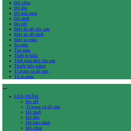
Độ cứng
Độ dày
Độ mài mòn
Độ nhớt
Đo pH
Máy đo độ dày sơn
Máy đo độ nhớt
Máy so màu
So màu
Thẻ màu
Thiết bị khác
Thời gian khô của sơn
Thước kéo màng
Tỉ trọng và độ mịn
Tủ so màu
SẢN PHẨM
Đo pH
Tỉ trọng và độ mịn
Độ nhớt
Độ bền
Độ bám dính
Độ cứng