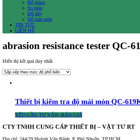
Độ bóng
So màu
Độ dày
Độ mài mòn
TIN TỨC
LIÊN HỆ
abrasion resistance tester QC-
Hiển thị kết quả duy nhất
Thiết bị kiểm tra độ mài mòn QC-619K
YÊU CẦU TƯ VẤN, BÁO GIÁ
CTY TNHH CUNG CẤP THIẾT BỊ – VẬT TƯ RT
Địa chỉ: 244/29 Huỳnh Văn Bánh, P. Phú Nhuận, TP HCM