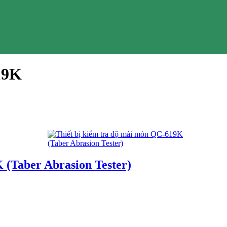
619K
 (Taber Abrasion Tester)