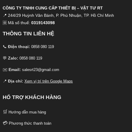
CÔNG TY TNHH CUNG CẤP THIẾT BỊ – VẬT TƯ RT
📍 244/29 Huỳnh Văn Bánh, P. Phú Nhuận, TP. Hồ Chí Minh
🆔 Mã số thuế:
0319143098
THÔNG TIN LIÊN HỆ
📞
Điện thoại:
0858 080 119
💬
Zalo:
0858 080 119
✉️
Email:
salesrt23@gmail.com
📍
Địa chỉ:
Xem vị trí trên Google Maps
HỔ TRỢ KHÁCH HÀNG
🛒
Hướng dẫn mua hàng
💳
Phương thức thanh toán