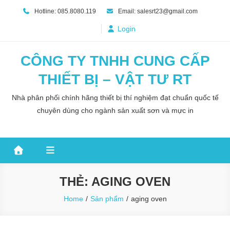
Skip
Hotline: 085.8080.119
Email: salesrt23@gmail.com
to
Login
content
CÔNG TY TNHH CUNG CẤP
THIẾT BỊ – VẬT TƯ RT
Nhà phân phối chính hãng thiết bị thí nghiệm đạt chuẩn quốc tế
chuyên dùng cho ngành sản xuất sơn và mực in
THẺ:
AGING OVEN
Home
Sản phẩm
aging oven