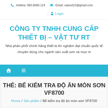
Skip
Hotline: 085.8080.119
Email: salesrt23@gmail.com
to
Login
content
CÔNG TY TNHH CUNG CẤP
THIẾT BỊ – VẬT TƯ RT
Nhà phân phối chính hãng thiết bị thí nghiệm đạt chuẩn quốc tế
chuyên dùng cho ngành sản xuất sơn và mực in
THẺ:
BỂ KIỂM TRA ĐỘ ĂN MÒN SƠN
VF8700
Home
Sản phẩm
Bể kiểm tra độ ăn mòn sơn VF8700