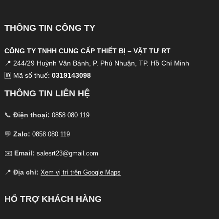
THÔNG TIN CÔNG TY
CÔNG TY TNHH CUNG CẤP THIẾT BỊ – VẬT TƯ RT
📍 244/29 Huỳnh Văn Bánh, P. Phú Nhuận, TP. Hồ Chí Minh
🆔 Mã số thuế:
0319143098
THÔNG TIN LIÊN HỆ
📞
Điện thoại:
0858 080 119
💬
Zalo:
0858 080 119
✉️
Email:
salesrt23@gmail.com
📍
Địa chỉ:
Xem vị trí trên Google Maps
HỔ TRỢ KHÁCH HÀNG