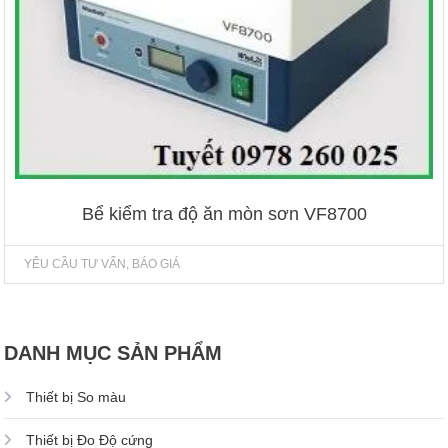
Bể kiểm tra độ ăn mòn sơn VF8700
YÊU CẦU TƯ VẤN, BÁO GIÁ
DANH MỤC SẢN PHẨM
Thiết bị So màu
Thiết bị Đo Độ cứng