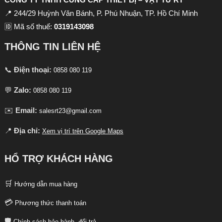
📍 244/29 Huỳnh Văn Bánh, P. Phú Nhuận, TP. Hồ Chí Minh
🆔 Mã số thuế:
0319143098
THÔNG TIN LIÊN HỆ
📞
Điện thoại:
0858 080 119
💬
Zalo:
0858 080 119
✉️
Email:
salesrt23@gmail.com
📍
Địa chỉ:
Xem vị trí trên Google Maps
HỔ TRỢ KHÁCH HÀNG
🛒
Hướng dẫn mua hàng
💳
Phương thức thanh toán
🛡️
Chính sách bảo hành, đổi trả