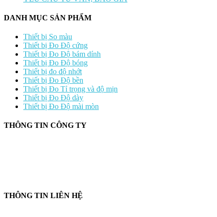
DANH MỤC SẢN PHẨM
Thiết bị So màu
Thiết bị Đo Độ cứng
Thiết bị Đo Độ bám dính
Thiết bị Đo Độ bóng
Thiết bị đo độ nhớt
Thiết bị Đo Độ bền
Thiết bị Đo Tỉ trọng và độ mịn
Thiết bị Đo Độ dày
Thiết bị Đo Độ mài mòn
THÔNG TIN CÔNG TY
CÔNG TY TNHH CUNG CẤP THIẾT BỊ – VẬT TƯ RT
📍 244/29 Huỳnh Văn Bánh, P. Phú Nhuận, TP. Hồ Chí Minh
🆔 Mã số thuế:
0319143098
THÔNG TIN LIÊN HỆ
📞
Điện thoại:
0858 080 119