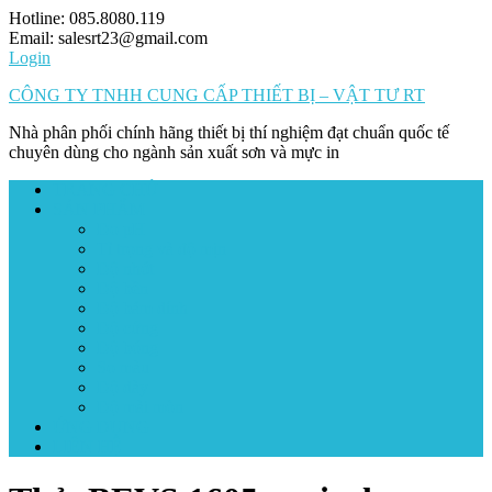
Skip
Hotline: 085.8080.119
to
Email: salesrt23@gmail.com
content
Login
CÔNG TY TNHH CUNG CẤP THIẾT BỊ – VẬT TƯ RT
Nhà phân phối chính hãng thiết bị thí nghiệm đạt chuẩn quốc tế
chuyên dùng cho ngành sản xuất sơn và mực in
TRANG CHỦ
SẢN PHẨM
Đo pH
Tỉ trọng và độ mịn
Độ nhớt
Độ bền
Độ bám dính
Độ cứng
Độ bóng
So màu
Độ dày
Độ mài mòn
ỨNG DỤNG
LIÊN HỆ