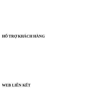
💬
Zalo:
0858 080 119
✉️
Email:
salesrt23@gmail.com
📍
Địa chỉ:
Xem vị trí trên Google Maps
HỔ TRỢ KHÁCH HÀNG
🛒
Hướng dẫn mua hàng
💳
Phương thức thanh toán
🛡️
Chính sách bảo hành, đổi trả
🔒
Chính sách bảo mật
WEB LIÊN KẾT
🌐 LabshopVN.com
🌐 ThietBiRT.com
🌐 ThiNghiemBaoBi.com