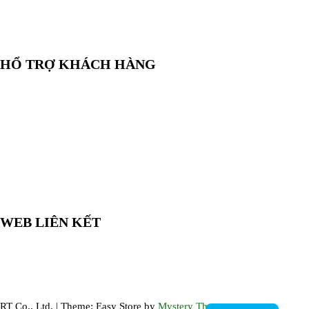
✉️
Email:
salesrt23@gmail.com
📍
Địa chỉ:
Xem vị trí trên Google Maps
HỔ TRỢ KHÁCH HÀNG
🛒
Hướng dẫn mua hàng
💳
Phương thức thanh toán
🛡️
Chính sách bảo hành, đổi trả
🔒
Chính sách bảo mật
WEB LIÊN KẾT
🌐 LabshopVN.com
🌐 ThietBiRT.com
🌐 ThiNghiemBaoBi.com
RT Co., Ltd.
|
Theme: Easy Store by
Mystery Themes
.