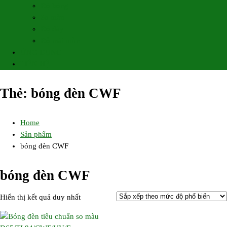
Độ bóng
So màu
Độ dày
Độ mài mòn
ỨNG DỤNG
LIÊN HỆ
Thẻ:
bóng đèn CWF
Home
Sản phẩm
bóng đèn CWF
bóng đèn CWF
Hiển thị kết quả duy nhất