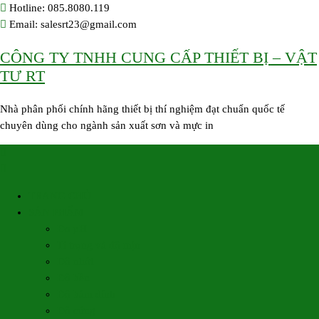
Skip
Hotline: 085.8080.119
to
Email: salesrt23@gmail.com
content
CÔNG TY TNHH CUNG CẤP THIẾT BỊ – VẬT
TƯ RT
Nhà phân phối chính hãng thiết bị thí nghiệm đạt chuẩn quốc tế
chuyên dùng cho ngành sản xuất sơn và mực in
TRANG CHỦ
SẢN PHẨM
Đo pH
Tỉ trọng và độ mịn
Độ nhớt
Độ bền
Độ bám dính
Độ cứng