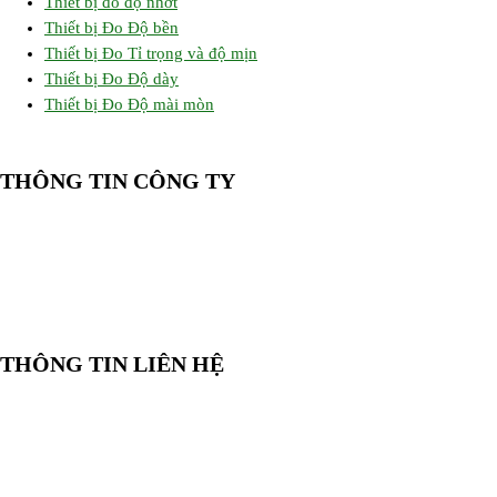
Thiết bị đo độ nhớt
Thiết bị Đo Độ bền
Thiết bị Đo Tỉ trọng và độ mịn
Thiết bị Đo Độ dày
Thiết bị Đo Độ mài mòn
THÔNG TIN CÔNG TY
CÔNG TY TNHH CUNG CẤP THIẾT BỊ – VẬT TƯ RT
📍 244/29 Huỳnh Văn Bánh, P. Phú Nhuận, TP. Hồ Chí Minh
🆔 Mã số thuế:
0319143098
THÔNG TIN LIÊN HỆ
📞
Điện thoại:
0858 080 119
💬
Zalo:
0858 080 119