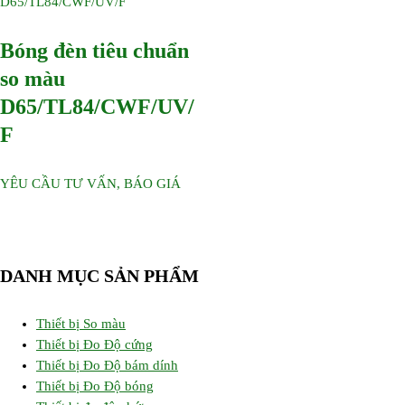
Bóng đèn tiêu chuẩn
so màu
D65/TL84/CWF/UV/
F
YÊU CẦU TƯ VẤN, BÁO GIÁ
DANH MỤC SẢN PHẨM
Thiết bị So màu
Thiết bị Đo Độ cứng
Thiết bị Đo Độ bám dính
Thiết bị Đo Độ bóng