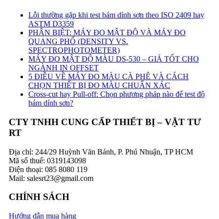
Lỗi thường gặp khi test bám dính sơn theo ISO 2409 hay
ASTM D3359
PHÂN BIỆT: MÁY ĐO MẬT ĐỘ VÀ MÁY ĐO
QUANG PHỔ (DENSITY VS.
SPECTROPHOTOMETER)
MÁY ĐO MẬT ĐỘ MÀU DS-530 – GIÁ TỐT CHO
NGÀNH IN OFFSET
5 ĐIỀU VỀ MÁY ĐO MÀU CÀ PHÊ VÀ CÁCH
CHỌN THIẾT BỊ ĐO MÀU CHUẨN XÁC
Cross-cut hay Pull-off: Chọn phương pháp nào để test độ
bám dính sơn?
CTY TNHH CUNG CẤP THIẾT BỊ – VẬT TƯ
RT
Địa chỉ: 244/29 Huỳnh Văn Bánh, P. Phú Nhuận, TP HCM
Mã số thuế: 0319143098
Điện thoại: 085 8080 119
Mail: salesrt23@gmail.com
CHÍNH SÁCH
Hướng dẫn mua hàng