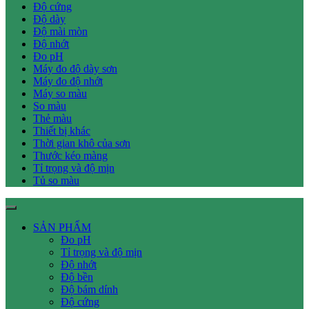
Độ cứng
Độ dày
Độ mài mòn
Độ nhớt
Đo pH
Máy đo độ dày sơn
Máy đo độ nhớt
Máy so màu
So màu
Thẻ màu
Thiết bị khác
Thời gian khô của sơn
Thước kéo màng
Tỉ trọng và độ mịn
Tủ so màu
SẢN PHẨM
Đo pH
Tỉ trọng và độ mịn
Độ nhớt
Độ bền
Độ bám dính
Độ cứng