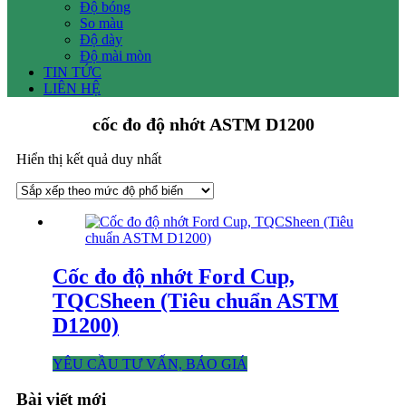
Độ bóng
So màu
Độ dày
Độ mài mòn
TIN TỨC
LIÊN HỆ
cốc đo độ nhớt ASTM D1200
Hiển thị kết quả duy nhất
Cốc đo độ nhớt Ford Cup,
TQCSheen (Tiêu chuẩn ASTM
D1200)
YÊU CẦU TƯ VẤN, BÁO GIÁ
Bài viết mới