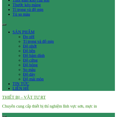
Thời gian khô của sơn
Thước kéo màng
Tỉ trọng và độ mịn
Tủ so màu
SẢN PHẨM
Đo pH
Tỉ trọng và độ mịn
Độ nhớt
Độ bền
Độ bám dính
Độ cứng
Độ bóng
So màu
Độ dày
Độ mài mòn
TIN TỨC
LIÊN HỆ
THIẾT BỊ – VẬT TƯ RT
Chuyên cung cấp thiết bị thí nghiệm lĩnh vực sơn, mực in