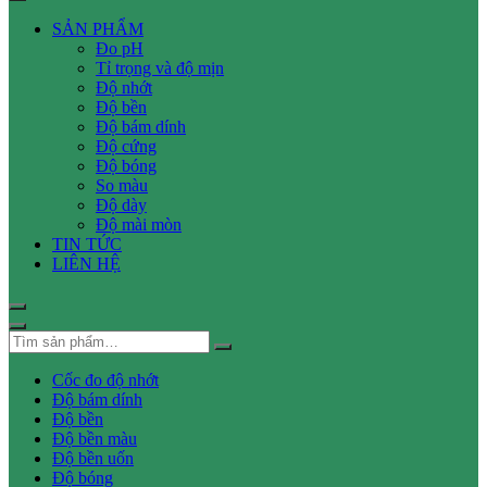
SẢN PHẨM
Đo pH
Tỉ trọng và độ mịn
Độ nhớt
Độ bền
Độ bám dính
Độ cứng
Độ bóng
So màu
Độ dày
Độ mài mòn
TIN TỨC
LIÊN HỆ
Cốc đo độ nhớt
Độ bám dính
Độ bền
Độ bền màu
Độ bền uốn
Độ bóng