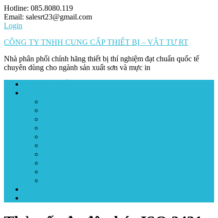
Skip
Hotline: 085.8080.119
to
Email: salesrt23@gmail.com
content
Login
CÔNG TY TNHH CUNG CẤP THIẾT BỊ – VẬT TƯ RT
Nhà phân phối chính hãng thiết bị thí nghiệm đạt chuẩn quốc tế
chuyên dùng cho ngành sản xuất sơn và mực in
TRANG CHỦ
SẢN PHẨM
Đo pH
Tỉ trọng và độ mịn
Độ nhớt
Độ bền
Độ bám dính
Độ cứng
Độ bóng
So màu
Độ dày
Độ mài mòn
ỨNG DỤNG
LIÊN HỆ