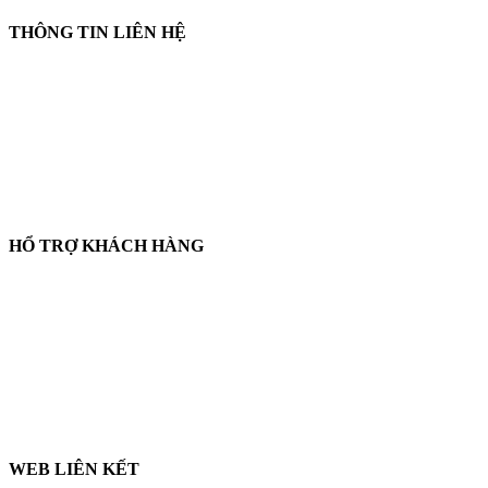
THÔNG TIN LIÊN HỆ
📞
Điện thoại:
0858 080 119
💬
Zalo:
0858 080 119
✉️
Email:
salesrt23@gmail.com
📍
Địa chỉ:
Xem vị trí trên Google Maps
HỔ TRỢ KHÁCH HÀNG
🛒
Hướng dẫn mua hàng
💳
Phương thức thanh toán
🛡️
Chính sách bảo hành, đổi trả
🔒
Chính sách bảo mật
WEB LIÊN KẾT