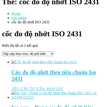
Thẻ:
cốc đo độ nhớt ISO 2431
Home
Sản phẩm
cốc đo độ nhớt ISO 2431
cốc đo độ nhớt ISO 2431
Đã
Hiển thị tất cả 2 kết quả
sắp
xếp
theo
mức
độ
Cốc đo độ nhớt theo tiêu chuẩn Iso
phổ
biến
2431
YÊU CẦU TƯ VẤN, BÁO GIÁ