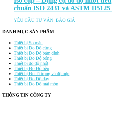
Iso cup – Dụng cụ đo độ nhớt tiêu
chuẩn ISO 2431 và ASTM D5125
YÊU CẦU TƯ VẤN, BÁO GIÁ
DANH MỤC SẢN PHẨM
Thiết bị So màu
Thiết bị Đo Độ cứng
Thiết bị Đo Độ bám dính
Thiết bị Đo Độ bóng
Thiết bị đo độ nhớt
Thiết bị Đo Độ bền
Thiết bị Đo Tỉ trọng và độ mịn
Thiết bị Đo Độ dày
Thiết bị Đo Độ mài mòn
THÔNG TIN CÔNG TY
CÔNG TY TNHH CUNG CẤP THIẾT BỊ – VẬT TƯ RT
📍 244/29 Huỳnh Văn Bánh, P. Phú Nhuận, TP. Hồ Chí Minh
🆔 Mã số thuế:
0319143098