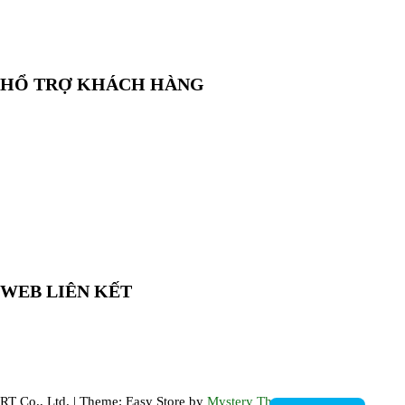
✉️
Email:
salesrt23@gmail.com
📍
Địa chỉ:
Xem vị trí trên Google Maps
HỔ TRỢ KHÁCH HÀNG
🛒
Hướng dẫn mua hàng
💳
Phương thức thanh toán
🛡️
Chính sách bảo hành, đổi trả
🔒
Chính sách bảo mật
WEB LIÊN KẾT
🌐 LabshopVN.com
🌐 ThietBiRT.com
🌐 ThiNghiemBaoBi.com
RT Co., Ltd.
|
Theme: Easy Store by
Mystery Themes
.