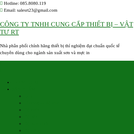
Skip
Hotline: 085.8080.119
to
Email: salesrt23@gmail.com
content
CÔNG TY TNHH CUNG CẤP THIẾT BỊ – VẬT
TƯ RT
Nhà phân phối chính hãng thiết bị thí nghiệm đạt chuẩn quốc tế
chuyên dùng cho ngành sản xuất sơn và mực in
TRANG CHỦ
SẢN PHẨM
Đo pH
Tỉ trọng và độ mịn
Độ nhớt
Độ bền
Độ bám dính
Độ cứng