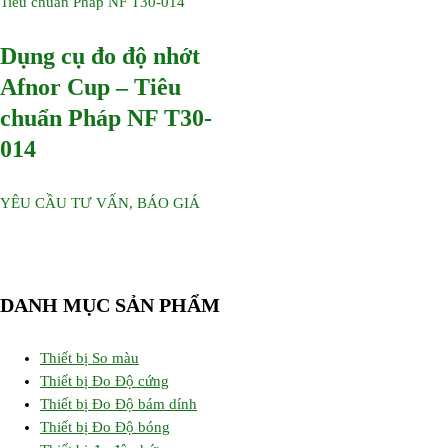
Dụng cụ đo độ nhớt
Afnor Cup – Tiêu
chuẩn Pháp NF T30-
014
YÊU CẦU TƯ VẤN, BÁO GIÁ
DANH MỤC SẢN PHẨM
Thiết bị So màu
Thiết bị Đo Độ cứng
Thiết bị Đo Độ bám dính
Thiết bị Đo Độ bóng