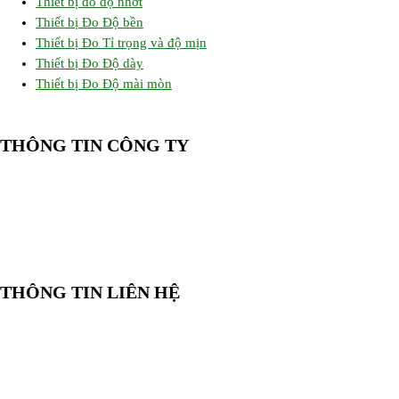
Thiết bị đo độ nhớt
Thiết bị Đo Độ bền
Thiết bị Đo Tỉ trọng và độ mịn
Thiết bị Đo Độ dày
Thiết bị Đo Độ mài mòn
THÔNG TIN CÔNG TY
CÔNG TY TNHH CUNG CẤP THIẾT BỊ – VẬT TƯ RT
📍 244/29 Huỳnh Văn Bánh, P. Phú Nhuận, TP. Hồ Chí Minh
🆔 Mã số thuế:
0319143098
THÔNG TIN LIÊN HỆ
📞
Điện thoại:
0858 080 119
💬
Zalo:
0858 080 119