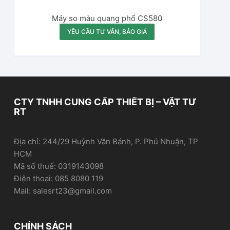
Máy so màu quang phổ CS580
YÊU CẦU TƯ VẤN, BÁO GIÁ
CTY TNHH CUNG CẤP THIẾT BỊ – VẬT TƯ
RT
Địa chỉ: 244/29 Huỳnh Văn Bánh, P. Phú Nhuận, TP
HCM
Mã số thuế: 0319143098
Điện thoại: 085 8080 119
Mail: salesrt23@gmail.com
CHÍNH SÁCH