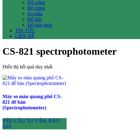
Độ cứng
Độ bóng
So màu
Độ dày
Độ mài mòn
TIN TỨC
LIÊN HỆ
CS-821 spectrophotometer
Hiển thị kết quả duy nhất
Máy so màu quang phổ CS-
821 để bàn
(Spectrophotometer)
YÊU CẦU TƯ VẤN, BÁO
GIÁ