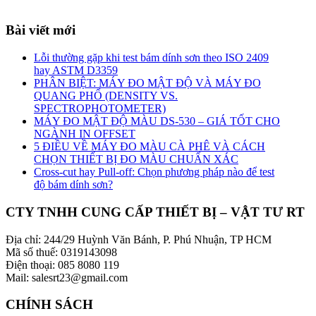
Bài viết mới
Lỗi thường gặp khi test bám dính sơn theo ISO 2409
hay ASTM D3359
PHÂN BIỆT: MÁY ĐO MẬT ĐỘ VÀ MÁY ĐO
QUANG PHỔ (DENSITY VS.
SPECTROPHOTOMETER)
MÁY ĐO MẬT ĐỘ MÀU DS-530 – GIÁ TỐT CHO
NGÀNH IN OFFSET
5 ĐIỀU VỀ MÁY ĐO MÀU CÀ PHÊ VÀ CÁCH
CHỌN THIẾT BỊ ĐO MÀU CHUẨN XÁC
Cross-cut hay Pull-off: Chọn phương pháp nào để test
độ bám dính sơn?
CTY TNHH CUNG CẤP THIẾT BỊ – VẬT TƯ RT
Địa chỉ: 244/29 Huỳnh Văn Bánh, P. Phú Nhuận, TP HCM
Mã số thuế: 0319143098
Điện thoại: 085 8080 119
Mail: salesrt23@gmail.com
CHÍNH SÁCH