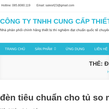
Skip
Hotline: 085.8080.119
Email: salesrt23@gmail.com
to
content
CÔNG TY TNHH CUNG CẤP THIẾT
Nhà phân phối chính hãng thiết bị thí nghiệm đạt chuẩn quốc tế chuy
TRANG CHỦ
SẢN PHẨM
ỨNG DỤNG
LIÊN HỆ
THẺ:
Đ
đèn tiêu chuẩn cho tủ so