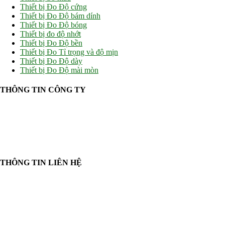
Thiết bị Đo Độ cứng
Thiết bị Đo Độ bám dính
Thiết bị Đo Độ bóng
Thiết bị đo độ nhớt
Thiết bị Đo Độ bền
Thiết bị Đo Tỉ trọng và độ mịn
Thiết bị Đo Độ dày
Thiết bị Đo Độ mài mòn
THÔNG TIN CÔNG TY
CÔNG TY TNHH CUNG CẤP THIẾT BỊ – VẬT TƯ RT
📍 244/29 Huỳnh Văn Bánh, P. Phú Nhuận, TP. Hồ Chí Minh
🆔 Mã số thuế:
0319143098
THÔNG TIN LIÊN HỆ
📞
Điện thoại:
0858 080 119
💬
Zalo:
0858 080 119
✉️
Email:
salesrt23@gmail.com