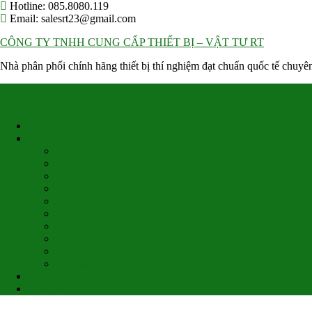
Skip
Hotline: 085.8080.119
to
Email: salesrt23@gmail.com
content
CÔNG TY TNHH CUNG CẤP THIẾT BỊ – VẬT TƯ RT
Nhà phân phối chính hãng thiết bị thí nghiệm đạt chuẩn quốc tế chuy
TRANG CHỦ
SẢN PHẨM
Đo pH
Tỉ trọng và độ mịn
Độ nhớt
Độ bền
Độ bám dính
Độ cứng
Độ bóng
So màu
Độ dày
Độ mài mòn
ỨNG DỤNG
LIÊN HỆ