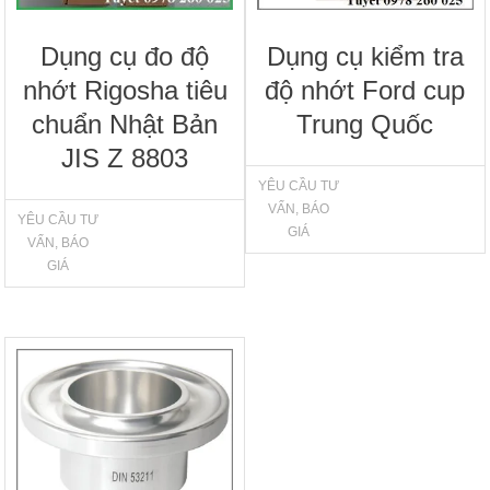
Dụng cụ đo độ
Dụng cụ kiểm tra
nhớt Rigosha tiêu
độ nhớt Ford cup
chuẩn Nhật Bản
Trung Quốc
JIS Z 8803
YÊU CẦU TƯ
VẤN, BÁO
YÊU CẦU TƯ
GIÁ
VẤN, BÁO
GIÁ