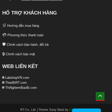
HỔ TRỢ KHÁCH HÀNG
🛒
Hướng dẫn mua hàng
💳
Phương thức thanh toán
🛡️
Chính sách bảo hành, đổi trả
🔒
Chính sách bảo mật
WEB LIÊN KẾT
🌐 LabshopVN.com
🌐 ThietBiRT.com
🌐 ThiNghiemBaoBi.com
RT Co., Ltd.
|
Theme: Easy Store by
Mystery Themes
.