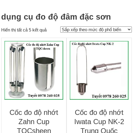
dụng cụ đo độ đâm đặc sơn
Đã
Hiển thị tất cả 5 kết quả
sắp
xếp
theo
mức
độ
phổ
biến
Cốc đo độ nhớt
Cốc đo độ nhớt
Zahn Cup
Iwata Cup NK-2
TQCsheen
Trung Quốc