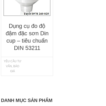
Dụng cụ đo độ
đậm đặc sơn Din
cup – tiêu chuẩn
DIN 53211
YÊU CẦU TƯ
VẤN, BÁO
GIÁ
DANH MỤC SẢN PHẨM