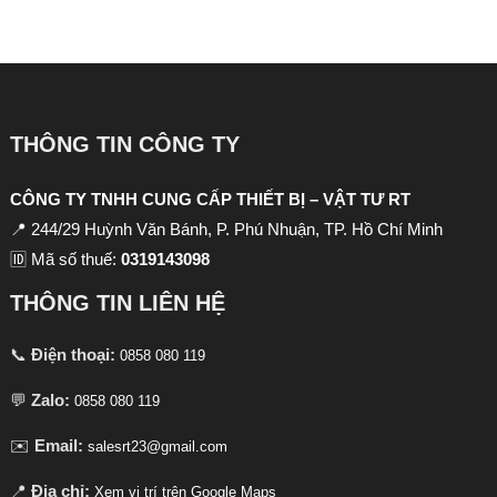
THÔNG TIN CÔNG TY
CÔNG TY TNHH CUNG CẤP THIẾT BỊ – VẬT TƯ RT
📍 244/29 Huỳnh Văn Bánh, P. Phú Nhuận, TP. Hồ Chí Minh
🆔 Mã số thuế:
0319143098
THÔNG TIN LIÊN HỆ
📞
Điện thoại:
0858 080 119
💬
Zalo:
0858 080 119
✉️
Email:
salesrt23@gmail.com
📍
Địa chỉ:
Xem vị trí trên Google Maps