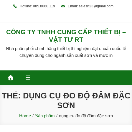
Skip
Hotline: 085.8080.119
Email: salesrt23@gmail.com
to
content
CÔNG TY TNHH CUNG CẤP THIẾT BỊ –
VẬT TƯ RT
Nhà phân phối chính hãng thiết bị thí nghiệm đạt chuẩn quốc tế
chuyên dùng cho ngành sản xuất sơn và mực in
THẺ:
DỤNG CỤ ĐO ĐỘ ĐÂM ĐẶC
SƠN
Home
Sản phẩm
dụng cụ đo độ đâm đặc sơn