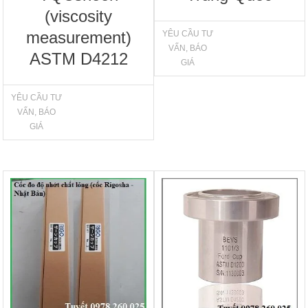
(viscosity
measurement)
YÊU CẦU TƯ
VẤN, BÁO
ASTM D4212
GIÁ
YÊU CẦU TƯ
VẤN, BÁO
GIÁ