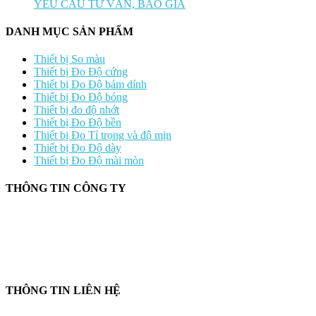
YÊU CẦU TƯ VẤN, BÁO GIÁ
DANH MỤC SẢN PHẨM
Thiết bị So màu
Thiết bị Đo Độ cứng
Thiết bị Đo Độ bám dính
Thiết bị Đo Độ bóng
Thiết bị đo độ nhớt
Thiết bị Đo Độ bền
Thiết bị Đo Tỉ trọng và độ mịn
Thiết bị Đo Độ dày
Thiết bị Đo Độ mài mòn
THÔNG TIN CÔNG TY
CÔNG TY TNHH CUNG CẤP THIẾT BỊ – VẬT TƯ RT
📍 244/29 Huỳnh Văn Bánh, P. Phú Nhuận, TP. Hồ Chí Minh
🆔 Mã số thuế:
0319143098
THÔNG TIN LIÊN HỆ