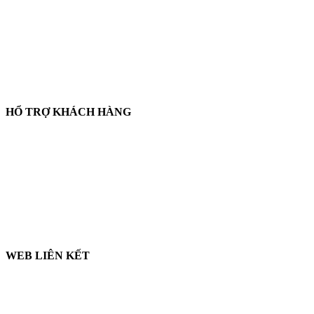
📞
Điện thoại:
0858 080 119
💬
Zalo:
0858 080 119
✉️
Email:
salesrt23@gmail.com
📍
Địa chỉ:
Xem vị trí trên Google Maps
HỔ TRỢ KHÁCH HÀNG
🛒
Hướng dẫn mua hàng
💳
Phương thức thanh toán
🛡️
Chính sách bảo hành, đổi trả
🔒
Chính sách bảo mật
WEB LIÊN KẾT
🌐 LabshopVN.com
🌐 ThietBiRT.com
🌐 ThiNghiemBaoBi.com