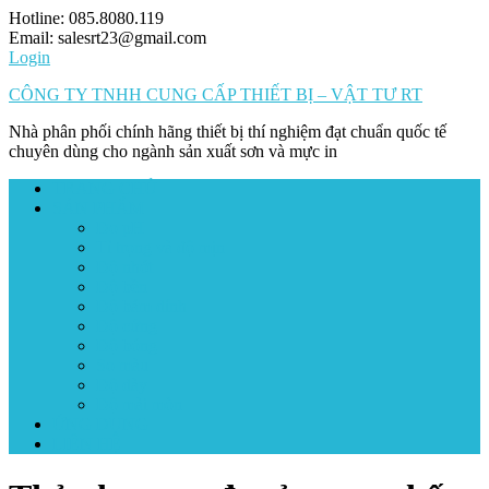
Skip
Hotline: 085.8080.119
to
Email: salesrt23@gmail.com
content
Login
CÔNG TY TNHH CUNG CẤP THIẾT BỊ – VẬT TƯ RT
Nhà phân phối chính hãng thiết bị thí nghiệm đạt chuẩn quốc tế
chuyên dùng cho ngành sản xuất sơn và mực in
TRANG CHỦ
SẢN PHẨM
Đo pH
Tỉ trọng và độ mịn
Độ nhớt
Độ bền
Độ bám dính
Độ cứng
Độ bóng
So màu
Độ dày
Độ mài mòn
ỨNG DỤNG
LIÊN HỆ