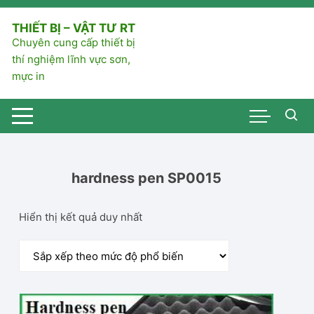
Chuyển
tới
THIẾT BỊ – VẬT TƯ RT
nội
Chuyên cung cấp thiết bị
dung
thí nghiệm lĩnh vực sơn,
mực in
hardness pen SP0015
Hiển thị kết quả duy nhất