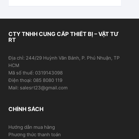
CTY TNHH CUNG CẤP THIẾT BỊ – VẬT TƯ
RT
Địa chỉ: 244/29 Huỳnh Văn Bánh, P. Phú Nhuận, TP
HCM
Mã số thuế: 0319143098
Điện thoại: 085 8080 119
Mail: salesrt23@gmail.com
CHÍNH SÁCH
Hướng dẫn mua hàng
Phương thức thanh toán