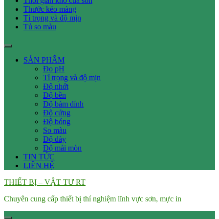
Thời gian khô của sơn
Thước kéo màng
Tỉ trọng và độ mịn
Tủ so màu
SẢN PHẨM
Đo pH
Tỉ trọng và độ mịn
Độ nhớt
Độ bền
Độ bám dính
Độ cứng
Độ bóng
So màu
Độ dày
Độ mài mòn
TIN TỨC
LIÊN HỆ
THIẾT BỊ – VẬT TƯ RT
Chuyên cung cấp thiết bị thí nghiệm lĩnh vực sơn, mực in