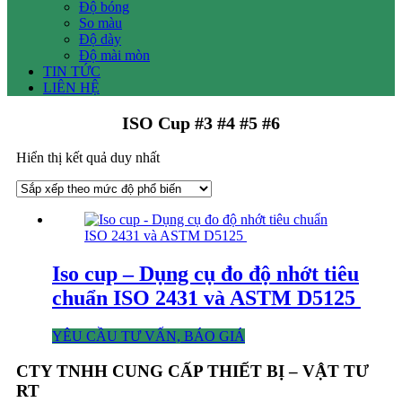
Độ bóng
So màu
Độ dày
Độ mài mòn
TIN TỨC
LIÊN HỆ
ISO Cup #3 #4 #5 #6
Hiển thị kết quả duy nhất
Iso cup – Dụng cụ đo độ nhớt tiêu
chuẩn ISO 2431 và ASTM D5125
YÊU CẦU TƯ VẤN, BÁO GIÁ
CTY TNHH CUNG CẤP THIẾT BỊ – VẬT TƯ
RT