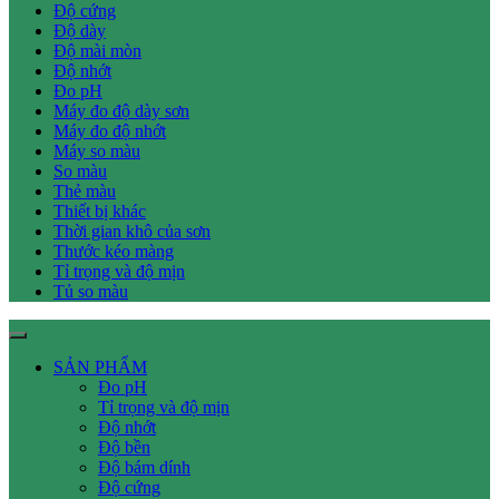
Độ cứng
Độ dày
Độ mài mòn
Độ nhớt
Đo pH
Máy đo độ dày sơn
Máy đo độ nhớt
Máy so màu
So màu
Thẻ màu
Thiết bị khác
Thời gian khô của sơn
Thước kéo màng
Tỉ trọng và độ mịn
Tủ so màu
SẢN PHẨM
Đo pH
Tỉ trọng và độ mịn
Độ nhớt
Độ bền
Độ bám dính
Độ cứng