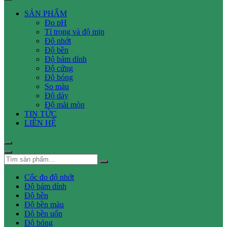
SẢN PHẨM
Đo pH
Tỉ trọng và độ mịn
Độ nhớt
Độ bền
Độ bám dính
Độ cứng
Độ bóng
So màu
Độ dày
Độ mài mòn
TIN TỨC
LIÊN HỆ
Cốc đo độ nhớt
Độ bám dính
Độ bền
Độ bền màu
Độ bền uốn
Độ bóng