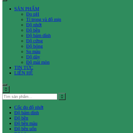
SẢN PHẨM
Đo pH
Tỉ trọng và độ mịn
Độ nhớt
Độ bền
Độ bám dính
Độ cứng
Độ bóng
So màu
Độ dày
Độ mài mòn
TIN TỨC
LIÊN HỆ
Cốc đo độ nhớt
Độ bám dính
Độ bền
Độ bền màu
Độ bền uốn