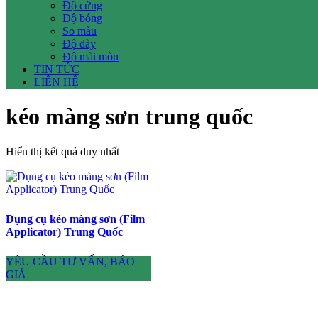
Độ cứng
Độ bóng
So màu
Độ dày
Độ mài mòn
TIN TỨC
LIÊN HỆ
kéo màng sơn trung quốc
Hiển thị kết quả duy nhất
Dụng cụ kéo màng sơn (Film
Applicator) Trung Quốc
YÊU CẦU TƯ VẤN, BÁO
GIÁ