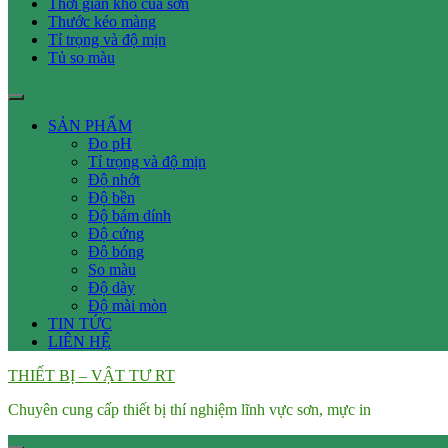
Thời gian khô của sơn
Thước kéo màng
Tỉ trọng và độ mịn
Tủ so màu
SẢN PHẨM
Đo pH
Tỉ trọng và độ mịn
Độ nhớt
Độ bền
Độ bám dính
Độ cứng
Độ bóng
So màu
Độ dày
Độ mài mòn
TIN TỨC
LIÊN HỆ
THIẾT BỊ – VẬT TƯ RT
Chuyên cung cấp thiết bị thí nghiệm lĩnh vực sơn, mực in