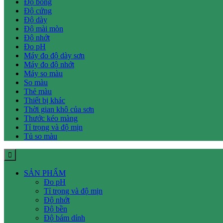
Độ bóng
Độ cứng
Độ dày
Độ mài mòn
Độ nhớt
Đo pH
Máy đo độ dày sơn
Máy đo độ nhớt
Máy so màu
So màu
Thẻ màu
Thiết bị khác
Thời gian khô của sơn
Thước kéo màng
Tỉ trọng và độ mịn
Tủ so màu
SẢN PHẨM
Đo pH
Tỉ trọng và độ mịn
Độ nhớt
Độ bền
Độ bám dính