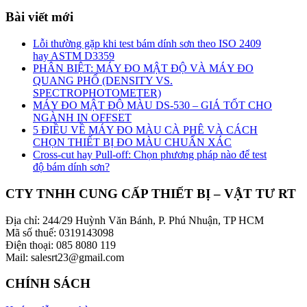
Bài viết mới
Lỗi thường gặp khi test bám dính sơn theo ISO 2409
hay ASTM D3359
PHÂN BIỆT: MÁY ĐO MẬT ĐỘ VÀ MÁY ĐO
QUANG PHỔ (DENSITY VS.
SPECTROPHOTOMETER)
MÁY ĐO MẬT ĐỘ MÀU DS-530 – GIÁ TỐT CHO
NGÀNH IN OFFSET
5 ĐIỀU VỀ MÁY ĐO MÀU CÀ PHÊ VÀ CÁCH
CHỌN THIẾT BỊ ĐO MÀU CHUẨN XÁC
Cross-cut hay Pull-off: Chọn phương pháp nào để test
độ bám dính sơn?
CTY TNHH CUNG CẤP THIẾT BỊ – VẬT TƯ RT
Địa chỉ: 244/29 Huỳnh Văn Bánh, P. Phú Nhuận, TP HCM
Mã số thuế: 0319143098
Điện thoại: 085 8080 119
Mail: salesrt23@gmail.com
CHÍNH SÁCH