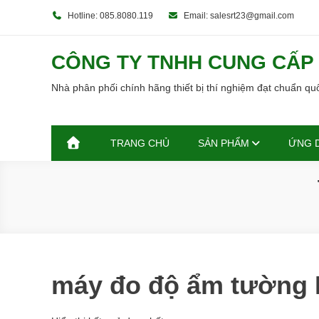
Skip
Hotline: 085.8080.119
Email: salesrt23@gmail.com
to
content
CÔNG TY TNHH CUNG CẤP T
Nhà phân phối chính hãng thiết bị thí nghiệm đạt chuẩn q
TRANG CHỦ
SẢN PHẨM
ỨNG 
máy đo độ ẩm tường