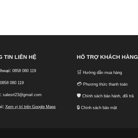
 TIN LIÊN HỆ
HỔ TRỢ KHÁCH HÀNG
thoại:
0858 080 119
🛒
Hướng dẫn mua hàng
0858 080 119
💳
Phương thức thanh toán
:
salesrt23@gmail.com
🛡️
Chính sách bảo hành, đổi trả
ỉ:
Xem vị trí trên Google Maps
🔒
Chính sách bảo mật