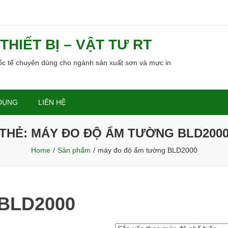
HIẾT BỊ – VẬT TƯ RT
uốc tế chuyên dùng cho ngành sản xuất sơn và mực in
DỤNG
LIÊN HỆ
THẺ:
MÁY ĐO ĐỘ ẨM TƯỜNG BLD200
Home
Sản phẩm
máy đo độ ẩm tường BLD2000
 BLD2000