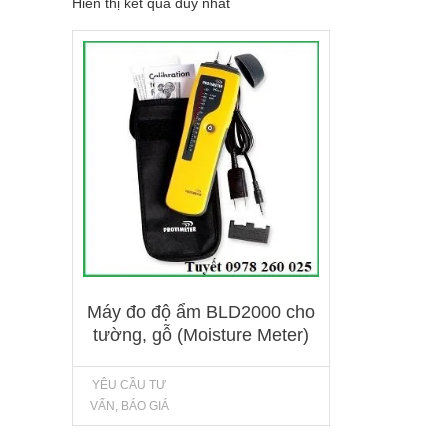
Hiển thị kết quả duy nhất
Máy đo độ ẩm BLD2000 cho
tường, gỗ (Moisture Meter)
YÊU CẦU TƯ
VẤN, BÁO GIÁ