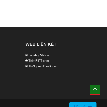
WEB LIÊN KẾT
🌐 LabshopVN.com
🌐 ThietBiRT.com
🌐 ThiNghiemBaoBi.com
Liên hệ