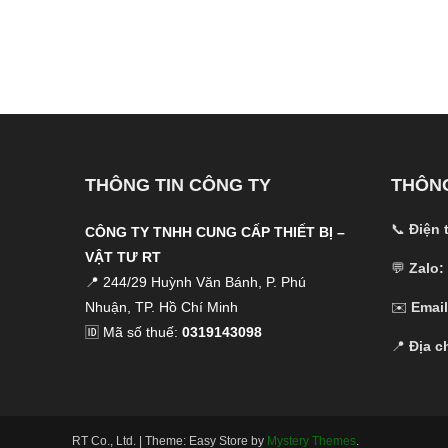
THÔNG TIN CÔNG TY
THÔNG
📞
Điện 
CÔNG TY TNHH CUNG CẤP THIẾT BỊ –
VẬT TƯ RT
💬
Zalo:
📍 244/29 Huỳnh Văn Bánh, P. Phú
Nhuận, TP. Hồ Chí Minh
✉️
Email
🆔 Mã số thuế:
0319143098
📍
Địa ch
RT Co., Ltd.
|
Theme: Easy Store by
Mystery Themes
.