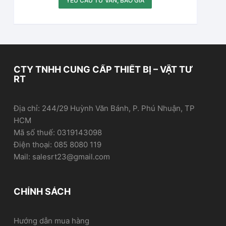
YÊU CẦU TƯ VẤN, BÁO GIÁ
CTY TNHH CUNG CẤP THIẾT BỊ – VẬT TƯ
RT
Địa chỉ: 244/29 Huỳnh Văn Bánh, P. Phú Nhuận, TP
HCM
Mã số thuế: 0319143098
Điện thoại: 085 8080 119
Mail: salesrt23@gmail.com
CHÍNH SÁCH
Hướng dẫn mua hàng