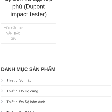
phủ (Dupont
impact tester)
YÊU CẦU TƯ
VẤN, BÁO
GIÁ
DANH MỤC SẢN PHẨM
Thiết bị So màu
Thiết bị Đo Độ cứng
Thiết bị Đo Độ bám dính