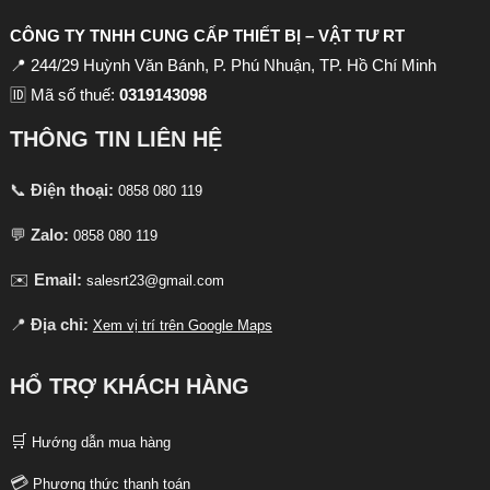
CÔNG TY TNHH CUNG CẤP THIẾT BỊ – VẬT TƯ RT
📍 244/29 Huỳnh Văn Bánh, P. Phú Nhuận, TP. Hồ Chí Minh
🆔 Mã số thuế:
0319143098
THÔNG TIN LIÊN HỆ
📞
Điện thoại:
0858 080 119
💬
Zalo:
0858 080 119
✉️
Email:
salesrt23@gmail.com
📍
Địa chỉ:
Xem vị trí trên Google Maps
HỔ TRỢ KHÁCH HÀNG
🛒
Hướng dẫn mua hàng
💳
Phương thức thanh toán