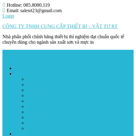
Skip
Hotline: 085.8080.119
to
Email: salesrt23@gmail.com
content
Login
CÔNG TY TNHH CUNG CẤP THIẾT BỊ – VẬT TƯ RT
Nhà phân phối chính hãng thiết bị thí nghiệm đạt chuẩn quốc tế
chuyên dùng cho ngành sản xuất sơn và mực in
TRANG CHỦ
SẢN PHẨM
Đo pH
Tỉ trọng và độ mịn
Độ nhớt
Độ bền
Độ bám dính
Độ cứng
Độ bóng
So màu
Độ dày
Độ mài mòn
ỨNG DỤNG