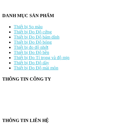
DANH MỤC SẢN PHẨM
Thiết bị So màu
Thiết bị Đo Độ cứng
Thiết bị Đo Độ bám dính
Thiết bị Đo Độ bóng
Thiết bị đo độ nhớt
Thiết bị Đo Độ bền
Thiết bị Đo Tỉ trọng và độ mịn
Thiết bị Đo Độ dày
Thiết bị Đo Độ mài mòn
THÔNG TIN CÔNG TY
CÔNG TY TNHH CUNG CẤP THIẾT BỊ – VẬT TƯ RT
📍 244/29 Huỳnh Văn Bánh, P. Phú Nhuận, TP. Hồ Chí Minh
🆔 Mã số thuế:
0319143098
THÔNG TIN LIÊN HỆ