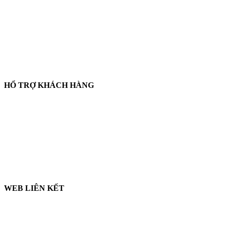
📞
Điện thoại:
0858 080 119
💬
Zalo:
0858 080 119
✉️
Email:
salesrt23@gmail.com
📍
Địa chỉ:
Xem vị trí trên Google Maps
HỔ TRỢ KHÁCH HÀNG
🛒
Hướng dẫn mua hàng
💳
Phương thức thanh toán
🛡️
Chính sách bảo hành, đổi trả
🔒
Chính sách bảo mật
WEB LIÊN KẾT
🌐 LabshopVN.com
🌐 ThietBiRT.com