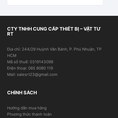
CTY TNHH CUNG CẤP THIẾT BỊ – VẬT TƯ
RT
Địa chỉ: 244/29 Huỳnh Văn Bánh, P. Phú Nhuận, TP
HCM
Mã số thuế: 0319143098
Điện thoại: 085 8080 119
Mail: salesrt23@gmail.com
CHÍNH SÁCH
Hướng dẫn mua hàng
Phương thức thanh toán