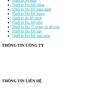
Thiết bị So màu
Thiết bị Đo Độ cứng
Thiết bị Đo Độ bám dính
Thiết bị Đo Độ bóng
Thiết bị đo độ nhớt
Thiết bị Đo Độ bền
Thiết bị Đo Tỉ trọng và độ mịn
Thiết bị Đo Độ dày
Thiết bị Đo Độ mài mòn
THÔNG TIN CÔNG TY
CÔNG TY TNHH CUNG CẤP THIẾT BỊ – VẬT TƯ RT
📍 244/29 Huỳnh Văn Bánh, P. Phú Nhuận, TP. Hồ Chí Minh
🆔 Mã số thuế:
0319143098
THÔNG TIN LIÊN HỆ
📞
Điện thoại:
0858 080 119
💬
Zalo:
0858 080 119
✉️
Email:
salesrt23@gmail.com