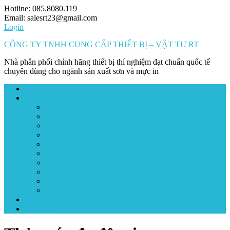
Skip
Hotline: 085.8080.119
to
Email: salesrt23@gmail.com
content
Login
CÔNG TY TNHH CUNG CẤP THIẾT BỊ – VẬT TƯ RT
Nhà phân phối chính hãng thiết bị thí nghiệm đạt chuẩn quốc tế
chuyên dùng cho ngành sản xuất sơn và mực in
TRANG CHỦ
SẢN PHẨM
Đo pH
Tỉ trọng và độ mịn
Độ nhớt
Độ bền
Độ bám dính
Độ cứng
Độ bóng
So màu
Độ dày
Độ mài mòn
ỨNG DỤNG
LIÊN HỆ