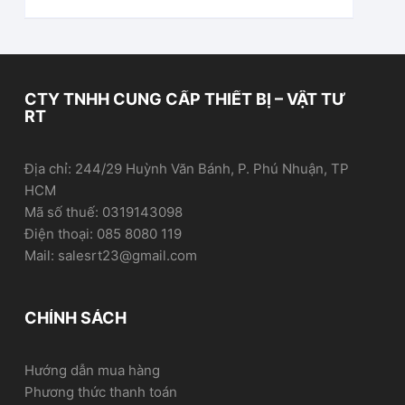
CTY TNHH CUNG CẤP THIẾT BỊ – VẬT TƯ
RT
Địa chỉ: 244/29 Huỳnh Văn Bánh, P. Phú Nhuận, TP
HCM
Mã số thuế: 0319143098
Điện thoại: 085 8080 119
Mail: salesrt23@gmail.com
CHÍNH SÁCH
Hướng dẫn mua hàng
Phương thức thanh toán