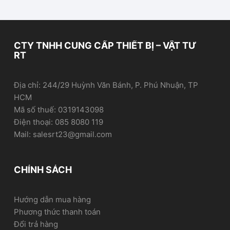
CTY TNHH CUNG CẤP THIẾT BỊ – VẬT TƯ
RT
Địa chỉ: 244/29 Huỳnh Văn Bánh, P. Phú Nhuận, TP
HCM
Mã số thuế: 0319143098
Điện thoại: 085 8080 119
Mail: salesrt23@gmail.com
CHÍNH SÁCH
Hướng dẫn mua hàng
Phương thức thanh toán
Đổi trả hàng