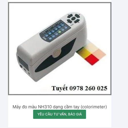
Máy đo màu NH310 dạng cầm tay (colorimeter)
YÊU CẦU TƯ VẤN, BÁO GIÁ