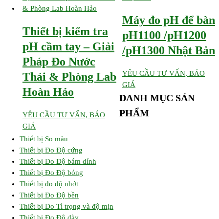
độ
phổ
Máy đo pH để bàn
biến
Thiết bị kiểm tra
pH1100 /pH1200
pH cầm tay – Giải
/pH1300 Nhật Bản
Pháp Đo Nước
YÊU CẦU TƯ VẤN, BÁO
Thải & Phòng Lab
GIÁ
Hoàn Hảo
DANH MỤC SẢN
PHẨM
YÊU CẦU TƯ VẤN, BÁO
GIÁ
Thiết bị So màu
Thiết bị Đo Độ cứng
Thiết bị Đo Độ bám dính
Thiết bị Đo Độ bóng
Thiết bị đo độ nhớt
Thiết bị Đo Độ bền
Thiết bị Đo Tỉ trọng và độ mịn
Thiết bị Đo Độ dày