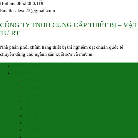
Skip
Hotline: 085.8080.119
to
Email: salesrt23@gmail.com
content
CÔNG TY TNHH CUNG CẤP THIẾT BỊ – VẬT
TƯ RT
Nhà phân phối chính hãng thiết bị thí nghiệm đạt chuẩn quốc tế
chuyên dùng cho ngành sản xuất sơn và mực in
TRANG CHỦ
SẢN PHẨM
Đo pH
Tỉ trọng và độ mịn
Độ nhớt
Độ bền
Độ bám dính
Độ cứng
Độ bóng
So màu
Độ dày