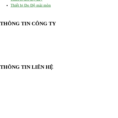
Thiết bị Đo Độ mài mòn
THÔNG TIN CÔNG TY
CÔNG TY TNHH CUNG CẤP THIẾT BỊ – VẬT TƯ RT
📍 244/29 Huỳnh Văn Bánh, P. Phú Nhuận, TP. Hồ Chí Minh
🆔 Mã số thuế:
0319143098
THÔNG TIN LIÊN HỆ
📞
Điện thoại:
0858 080 119
💬
Zalo:
0858 080 119
✉️
Email:
salesrt23@gmail.com
📍
Địa chỉ:
Xem vị trí trên Google Maps