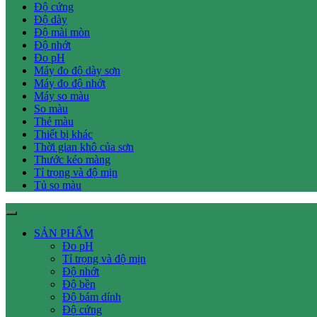
Độ cứng
Độ dày
Độ mài mòn
Độ nhớt
Đo pH
Máy đo độ dày sơn
Máy đo độ nhớt
Máy so màu
So màu
Thẻ màu
Thiết bị khác
Thời gian khô của sơn
Thước kéo màng
Tỉ trọng và độ mịn
Tủ so màu
SẢN PHẨM
Đo pH
Tỉ trọng và độ mịn
Độ nhớt
Độ bền
Độ bám dính
Độ cứng