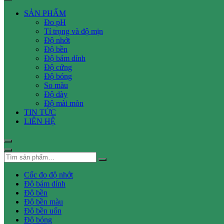
SẢN PHẨM
Đo pH
Tỉ trọng và độ mịn
Độ nhớt
Độ bền
Độ bám dính
Độ cứng
Độ bóng
So màu
Độ dày
Độ mài mòn
TIN TỨC
LIÊN HỆ
Cốc đo độ nhớt
Độ bám dính
Độ bền
Độ bền màu
Độ bền uốn
Độ bóng