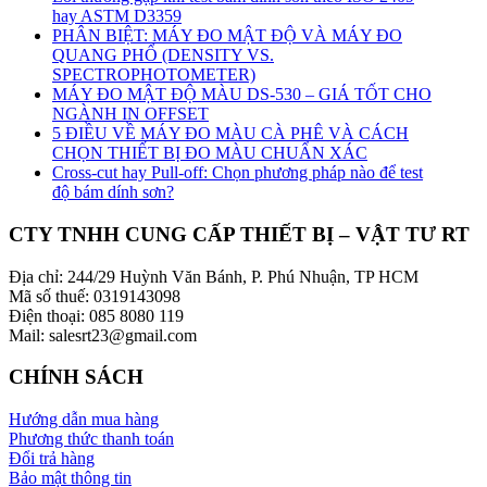
hay ASTM D3359
PHÂN BIỆT: MÁY ĐO MẬT ĐỘ VÀ MÁY ĐO
QUANG PHỔ (DENSITY VS.
SPECTROPHOTOMETER)
MÁY ĐO MẬT ĐỘ MÀU DS-530 – GIÁ TỐT CHO
NGÀNH IN OFFSET
5 ĐIỀU VỀ MÁY ĐO MÀU CÀ PHÊ VÀ CÁCH
CHỌN THIẾT BỊ ĐO MÀU CHUẨN XÁC
Cross-cut hay Pull-off: Chọn phương pháp nào để test
độ bám dính sơn?
CTY TNHH CUNG CẤP THIẾT BỊ – VẬT TƯ RT
Địa chỉ: 244/29 Huỳnh Văn Bánh, P. Phú Nhuận, TP HCM
Mã số thuế: 0319143098
Điện thoại: 085 8080 119
Mail: salesrt23@gmail.com
CHÍNH SÁCH
Hướng dẫn mua hàng
Phương thức thanh toán
Đổi trả hàng
Bảo mật thông tin