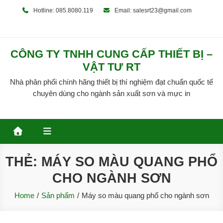
Skip
Hotline: 085.8080.119
Email: salesrt23@gmail.com
to
content
CÔNG TY TNHH CUNG CẤP THIẾT BỊ –
VẬT TƯ RT
Nhà phân phối chính hãng thiết bị thí nghiệm đạt chuẩn quốc tế
chuyên dùng cho ngành sản xuất sơn và mực in
THẺ:
MÁY SO MÀU QUANG PHỔ
CHO NGÀNH SƠN
Home
Sản phẩm
Máy so màu quang phổ cho ngành sơn