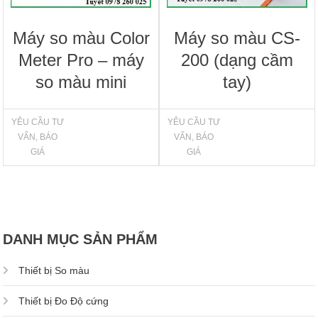
Máy so màu Color
Máy so màu CS-
Meter Pro – máy
200 (dạng cầm
so màu mini
tay)
YÊU CẦU TƯ
YÊU CẦU TƯ
VẤN, BÁO
VẤN, BÁO
GIÁ
GIÁ
DANH MỤC SẢN PHẨM
Thiết bị So màu
Thiết bị Đo Độ cứng