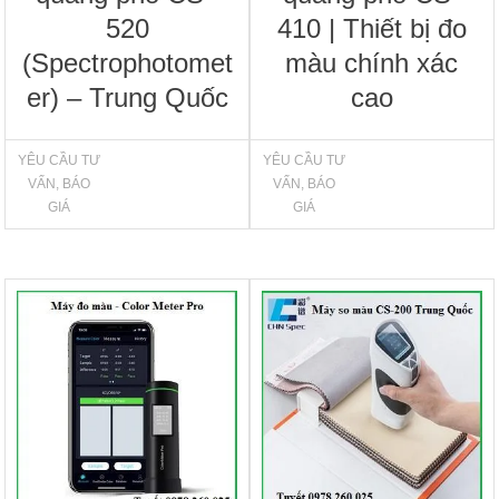
520
410 | Thiết bị đo
(Spectrophotomet
màu chính xác
er) – Trung Quốc
cao
YÊU CẦU TƯ
YÊU CẦU TƯ
VẤN, BÁO
VẤN, BÁO
GIÁ
GIÁ