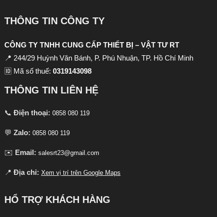
THÔNG TIN CÔNG TY
CÔNG TY TNHH CUNG CẤP THIẾT BỊ – VẬT TƯ RT
📍 244/29 Huỳnh Văn Bánh, P. Phú Nhuận, TP. Hồ Chí Minh
🆔 Mã số thuế:
0319143098
THÔNG TIN LIÊN HỆ
📞
Điện thoại:
0858 080 119
💬
Zalo:
0858 080 119
✉️
Email:
salesrt23@gmail.com
📍
Địa chỉ:
Xem vị trí trên Google Maps
HỔ TRỢ KHÁCH HÀNG