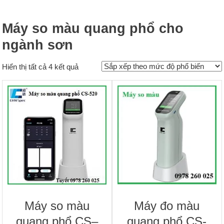
Máy so màu quang phổ cho
ngành sơn
Đã
Hiển thị tất cả 4 kết quả
sắp
xếp
theo
mức
độ
phổ
biến
Máy so màu
Máy đo màu
quang phổ CS–
quang phổ CS-