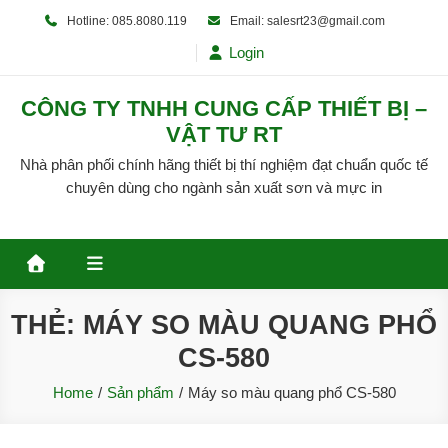
Skip
Hotline: 085.8080.119
Email: salesrt23@gmail.com
to
Login
content
CÔNG TY TNHH CUNG CẤP THIẾT BỊ –
VẬT TƯ RT
Nhà phân phối chính hãng thiết bị thí nghiệm đạt chuẩn quốc tế
chuyên dùng cho ngành sản xuất sơn và mực in
THẺ:
MÁY SO MÀU QUANG PHỔ
CS-580
Home
Sản phẩm
Máy so màu quang phổ CS-580