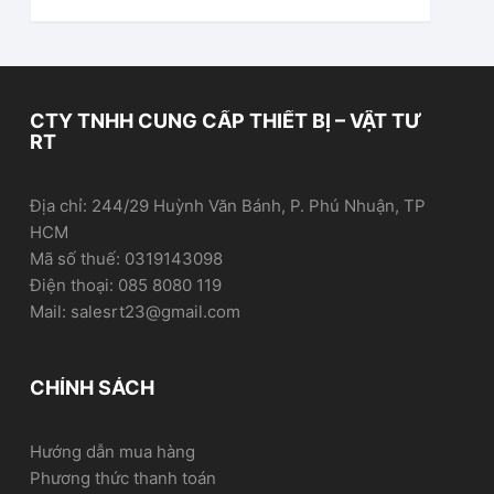
CTY TNHH CUNG CẤP THIẾT BỊ – VẬT TƯ
RT
Địa chỉ: 244/29 Huỳnh Văn Bánh, P. Phú Nhuận, TP
HCM
Mã số thuế: 0319143098
Điện thoại: 085 8080 119
Mail: salesrt23@gmail.com
CHÍNH SÁCH
Hướng dẫn mua hàng
Phương thức thanh toán