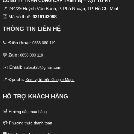
CÔNG TY TNHH CUNG CẤP THIẾT BỊ – VẬT TƯ RT
📍 244/29 Huỳnh Văn Bánh, P. Phú Nhuận, TP. Hồ Chí Minh
🆔 Mã số thuế:
0319143098
THÔNG TIN LIÊN HỆ
📞
Điện thoại:
0858 080 119
💬
Zalo:
0858 080 119
✉️
Email:
salesrt23@gmail.com
📍
Địa chỉ:
Xem vị trí trên Google Maps
HỔ TRỢ KHÁCH HÀNG
🛒
Hướng dẫn mua hàng
💳
Phương thức thanh toán