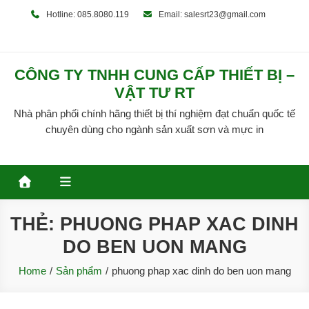
Skip
Hotline: 085.8080.119
Email: salesrt23@gmail.com
to
content
CÔNG TY TNHH CUNG CẤP THIẾT BỊ –
VẬT TƯ RT
Nhà phân phối chính hãng thiết bị thí nghiệm đạt chuẩn quốc tế
chuyên dùng cho ngành sản xuất sơn và mực in
THẺ:
PHUONG PHAP XAC DINH
DO BEN UON MANG
Home
Sản phẩm
phuong phap xac dinh do ben uon mang