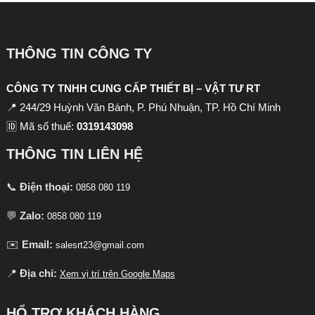
THÔNG TIN CÔNG TY
CÔNG TY TNHH CUNG CẤP THIẾT BỊ – VẬT TƯ RT
📍 244/29 Huỳnh Văn Bánh, P. Phú Nhuận, TP. Hồ Chí Minh
🆔 Mã số thuế:
0319143098
THÔNG TIN LIÊN HỆ
📞
Điện thoại:
0858 080 119
💬
Zalo:
0858 080 119
✉️
Email:
salesrt23@gmail.com
📍
Địa chỉ:
Xem vị trí trên Google Maps
HỔ TRỢ KHÁCH HÀNG