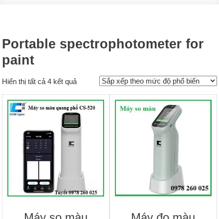
Portable spectrophotometer for
paint
Đã
Hiển thị tất cả 4 kết quả
sắp
xếp
theo
mức
độ
phổ
biến
Máy so màu
Máy đo màu