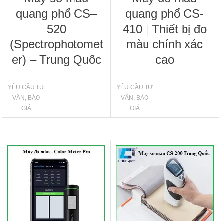
quang phổ CS–
quang phổ CS-
520
410 | Thiết bị đo
(Spectrophotomet
màu chính xác
er) – Trung Quốc
cao
YÊU CẦU TƯ
YÊU CẦU TƯ
VẤN, BÁO
VẤN, BÁO
GIÁ
GIÁ