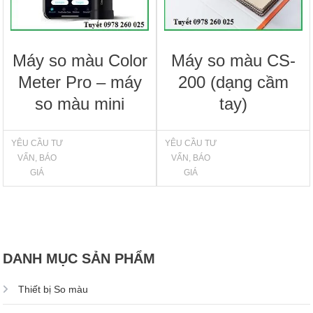
Máy so màu Color
Máy so màu CS-
Meter Pro – máy
200 (dạng cầm
so màu mini
tay)
YÊU CẦU TƯ
YÊU CẦU TƯ
VẤN, BÁO
VẤN, BÁO
GIÁ
GIÁ
DANH MỤC SẢN PHẨM
Thiết bị So màu