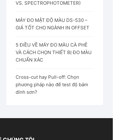
VS. SPECTROPHOTOMETER)
MÁY ĐO MẬT ĐỘ MÀU DS-530 –
GIÁ TỐT CHO NGÀNH IN OFFSET
5 ĐIỀU VỀ MÁY ĐO MÀU CÀ PHÊ
VÀ CÁCH CHỌN THIẾT BỊ ĐO MÀU
CHUẨN XÁC
Cross-cut hay Pull-off: Chọn
phương pháp nào để test độ bám
dính sơn?
Ề CHÚNG TÔI