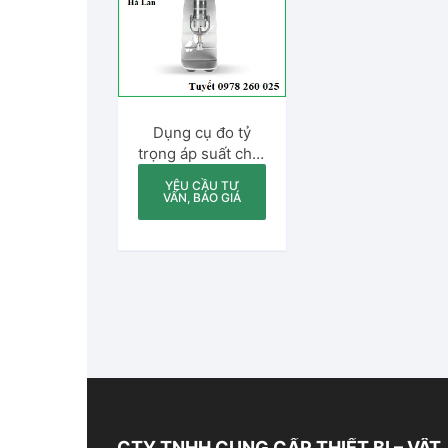
Độ 
So
Dụng cụ đo tỷ
Độ 
trọng áp suất chất
lỏng VF2095
Độ 
YÊU CẦU TƯ
(Pressure
VẤN, BÁO GIÁ
Density cup)
CTY TNHH CUNG CẤP THIẾT BỊ – VẬT