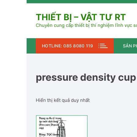
Chuyển
tới
THIẾT BỊ – VẬT TƯ RT
nội
dung
Chuyên cung cấp thiết bị thí nghiệm lĩnh vực s
HOTLINE: 085 8080 119
SẢN 
Đo
pressure density cup 
Tỉ 
Độ 
Hiển thị kết quả duy nhất
Độ 
Độ 
Độ 