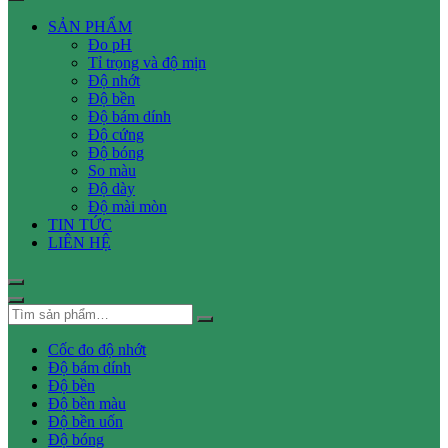
SẢN PHẨM
Đo pH
Tỉ trọng và độ mịn
Độ nhớt
Độ bền
Độ bám dính
Độ cứng
Độ bóng
So màu
Độ dày
Độ mài mòn
TIN TỨC
LIÊN HỆ
Cốc đo độ nhớt
Độ bám dính
Độ bền
Độ bền màu
Độ bền uốn
Độ bóng