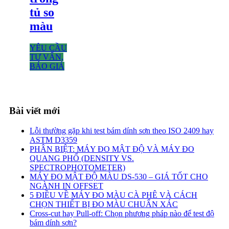
tủ so
màu
YÊU CẦU
TƯ VẤN,
BÁO GIÁ
Bài viết mới
Lỗi thường gặp khi test bám dính sơn theo ISO 2409 hay
ASTM D3359
PHÂN BIỆT: MÁY ĐO MẬT ĐỘ VÀ MÁY ĐO
QUANG PHỔ (DENSITY VS.
SPECTROPHOTOMETER)
MÁY ĐO MẬT ĐỘ MÀU DS-530 – GIÁ TỐT CHO
NGÀNH IN OFFSET
5 ĐIỀU VỀ MÁY ĐO MÀU CÀ PHÊ VÀ CÁCH
CHỌN THIẾT BỊ ĐO MÀU CHUẨN XÁC
Cross-cut hay Pull-off: Chọn phương pháp nào để test độ
bám dính sơn?