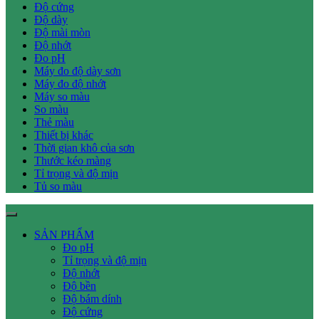
Độ cứng
Độ dày
Độ mài mòn
Độ nhớt
Đo pH
Máy đo độ dày sơn
Máy đo độ nhớt
Máy so màu
So màu
Thẻ màu
Thiết bị khác
Thời gian khô của sơn
Thước kéo màng
Tỉ trọng và độ mịn
Tủ so màu
SẢN PHẨM
Đo pH
Tỉ trọng và độ mịn
Độ nhớt
Độ bền
Độ bám dính
Độ cứng