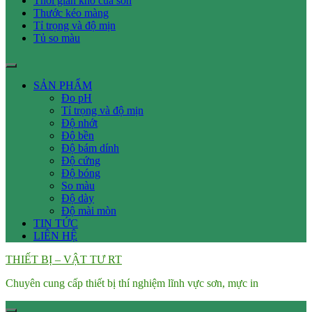
Thời gian khô của sơn
Thước kéo màng
Tỉ trọng và độ mịn
Tủ so màu
SẢN PHẨM
Đo pH
Tỉ trọng và độ mịn
Độ nhớt
Độ bền
Độ bám dính
Độ cứng
Độ bóng
So màu
Độ dày
Độ mài mòn
TIN TỨC
LIÊN HỆ
THIẾT BỊ – VẬT TƯ RT
Chuyên cung cấp thiết bị thí nghiệm lĩnh vực sơn, mực in