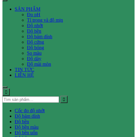
SẢN PHẨM
Đo pH
Tỉ trọng và độ mịn
Độ nhớt
Độ bền
Độ bám dính
Độ cứng
Độ bóng
So màu
Độ dày
Độ mài mòn
TIN TỨC
LIÊN HỆ
Cốc đo độ nhớt
Độ bám dính
Độ bền
Độ bền màu
Độ bền uốn