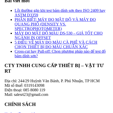
Bài viết mới
Lỗi thường gặp khi test bám dính sơn theo ISO 2409 hay
ASTM D3359
PHÂN BIỆT: MÁY ĐO MẬT ĐỘ VÀ MÁY ĐO
QUANG PHỔ (DENSITY VS.
SPECTROPHOTOMETER)
MÁY ĐO MẬT ĐỘ MÀU DS-530 – GIÁ TỐT CHO
NGÀNH IN OFFSET
5 ĐIỀU VỀ MÁY ĐO MÀU CÀ PHÊ VÀ CÁCH
CHỌN THIẾT BỊ ĐO MÀU CHUẨN XÁC
Cross-cut hay Pull-off: Chọn phương pháp nào để test độ
bám dính sơn?
CTY TNHH CUNG CẤP THIẾT BỊ – VẬT TƯ
RT
Địa chỉ: 244/29 Huỳnh Văn Bánh, P. Phú Nhuận, TP HCM
Mã số thuế: 0319143098
Điện thoại: 085 8080 119
Mail: salesrt23@gmail.com
CHÍNH SÁCH