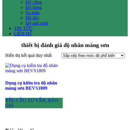
Độ cứng
Độ bóng
So màu
Độ dày
Độ mài mòn
TIN TỨC
LIÊN HỆ
thiết bị đánh giá độ nhăn màng sơn
Hiển thị kết quả duy nhất
Dụng cụ kiểm tra độ nhăn
màng sơn BEVS1809
YÊU CẦU TƯ VẤN, BÁO
GIÁ