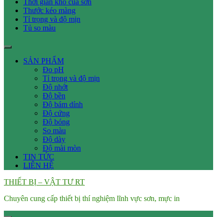
Thời gian khô của sơn
Thước kéo màng
Tỉ trọng và độ mịn
Tủ so màu
SẢN PHẨM
Đo pH
Tỉ trọng và độ mịn
Độ nhớt
Độ bền
Độ bám dính
Độ cứng
Độ bóng
So màu
Độ dày
Độ mài mòn
TIN TỨC
LIÊN HỆ
THIẾT BỊ – VẬT TƯ RT
Chuyên cung cấp thiết bị thí nghiệm lĩnh vực sơn, mực in