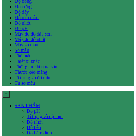
Độ bóng
Độ cứng
Độ dày
Độ mài mòn
Độ nhớt
Đo pH
Máy đo độ dày sơn
Máy đo độ nhớt
Máy so màu
So màu
Thẻ màu
Thiết bị khác
Thời gian khô của sơn
Thước kéo màng
Tỉ trọng và độ mịn
Tủ so màu
SẢN PHẨM
Đo pH
Tỉ trọng và độ mịn
Độ nhớt
Độ bền
Độ bám dính