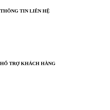
THÔNG TIN LIÊN HỆ
📞
Điện thoại:
0858 080 119
💬
Zalo:
0858 080 119
✉️
Email:
salesrt23@gmail.com
📍
Địa chỉ:
Xem vị trí trên Google Maps
HỔ TRỢ KHÁCH HÀNG
🛒
Hướng dẫn mua hàng
💳
Phương thức thanh toán
🛡️
Chính sách bảo hành, đổi trả
🔒
Chính sách bảo mật