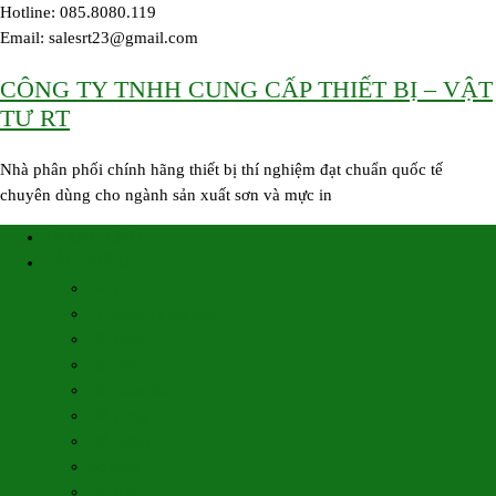
Skip
Hotline: 085.8080.119
to
Email: salesrt23@gmail.com
content
CÔNG TY TNHH CUNG CẤP THIẾT BỊ – VẬT
TƯ RT
Nhà phân phối chính hãng thiết bị thí nghiệm đạt chuẩn quốc tế
chuyên dùng cho ngành sản xuất sơn và mực in
TRANG CHỦ
SẢN PHẨM
Đo pH
Tỉ trọng và độ mịn
Độ nhớt
Độ bền
Độ bám dính
Độ cứng
Độ bóng
So màu
Độ dày