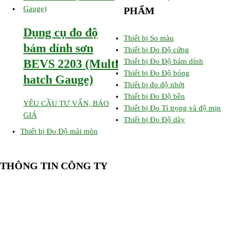
PHẨM
Dụng cụ đo độ
Thiết bị So màu
bám dính sơn
Thiết bị Đo Độ cứng
Thiết bị Đo Độ bám dính
BEVS 2203 (Multi
Thiết bị Đo Độ bóng
hatch Gauge)
Thiết bị đo độ nhớt
Thiết bị Đo Độ bền
YÊU CẦU TƯ VẤN, BÁO
Thiết bị Đo Tỉ trọng và độ mịn
GIÁ
Thiết bị Đo Độ dày
Thiết bị Đo Độ mài mòn
THÔNG TIN CÔNG TY
CÔNG TY TNHH CUNG CẤP THIẾT BỊ – VẬT TƯ RT
📍 244/29 Huỳnh Văn Bánh, P. Phú Nhuận, TP. Hồ Chí Minh
🆔 Mã số thuế:
0319143098