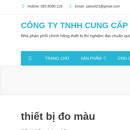
Skip
Hotline: 085.8080.119
Email: salesrt23@gmail.com
to
content
CÔNG TY TNHH CUNG CẤP T
Nhà phân phối chính hãng thiết bị thí nghiệm đạt chuẩn q
TRANG CHỦ
SẢN PHẨM
ỨNG 
thiết bị đo màu