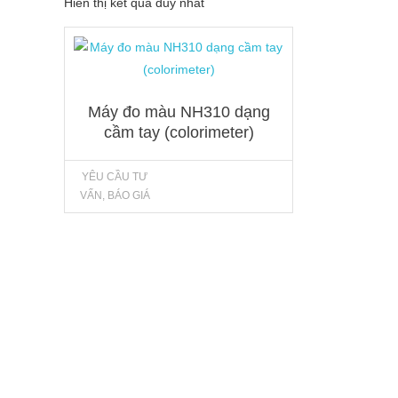
Hiển thị kết quả duy nhất
Máy đo màu NH310 dạng
cầm tay (colorimeter)
YÊU CẦU TƯ
VẤN, BÁO GIÁ