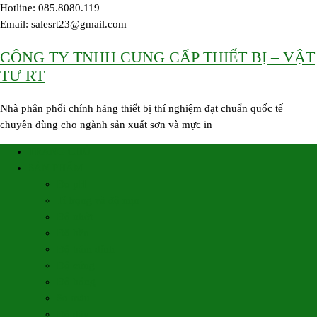
Skip
Hotline: 085.8080.119
to
Email: salesrt23@gmail.com
content
CÔNG TY TNHH CUNG CẤP THIẾT BỊ – VẬT
TƯ RT
Nhà phân phối chính hãng thiết bị thí nghiệm đạt chuẩn quốc tế
chuyên dùng cho ngành sản xuất sơn và mực in
TRANG CHỦ
SẢN PHẨM
Đo pH
Tỉ trọng và độ mịn
Độ nhớt
Độ bền
Độ bám dính
Độ cứng
Độ bóng
So màu
Độ dày