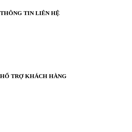
THÔNG TIN LIÊN HỆ
📞
Điện thoại:
0858 080 119
💬
Zalo:
0858 080 119
✉️
Email:
salesrt23@gmail.com
📍
Địa chỉ:
Xem vị trí trên Google Maps
HỔ TRỢ KHÁCH HÀNG
🛒
Hướng dẫn mua hàng
💳
Phương thức thanh toán
🛡️
Chính sách bảo hành, đổi trả
🔒
Chính sách bảo mật