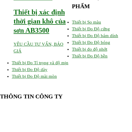
PHẨM
Thiết bị xác định
thời gian khô của
Thiết bị So màu
Thiết bị Đo Độ cứng
sơn AB3500
Thiết bị Đo Độ bám dính
Thiết bị Đo Độ bóng
YÊU CẦU TƯ VẤN, BÁO
Thiết bị đo độ nhớt
GIÁ
Thiết bị Đo Độ bền
Thiết bị Đo Tỉ trọng và độ mịn
Thiết bị Đo Độ dày
Thiết bị Đo Độ mài mòn
THÔNG TIN CÔNG TY
CÔNG TY TNHH CUNG CẤP THIẾT BỊ – VẬT TƯ RT
📍 244/29 Huỳnh Văn Bánh, P. Phú Nhuận, TP. Hồ Chí Minh
🆔 Mã số thuế:
0319143098