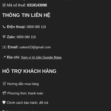
🆔 Mã số thuế:
0319143098
THÔNG TIN LIÊN HỆ
📞
Điện thoại:
0858 080 119
💬
Zalo:
0858 080 119
✉️
Email:
salesrt23@gmail.com
📍
Địa chỉ:
Xem vị trí trên Google Maps
HỔ TRỢ KHÁCH HÀNG
🛒
Hướng dẫn mua hàng
💳
Phương thức thanh toán
🛡️
Chính sách bảo hành, đổi trả