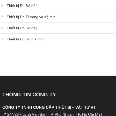
Thiết bị Đo Độ bền
Thiết bị Đo Tỉ trọng và độ mịn
Thiết bị Đo Độ dày
Thiết bị Đo Độ mài mòn
THÔNG TIN CÔNG TY
CÔNG TY TNHH CUNG CẤP THIẾT BỊ – VẬT TƯ RT
📍 244/29 Huỳnh Văn Bánh, P. Phú Nhuận, TP. Hồ Chí Minh