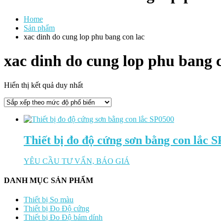
Home
Sản phẩm
xac dinh do cung lop phu bang con lac
xac dinh do cung lop phu bang c
Hiển thị kết quả duy nhất
Thiết bị đo độ cứng sơn bằng con lắc 
YÊU CẦU TƯ VẤN, BÁO GIÁ
DANH MỤC SẢN PHẨM
Thiết bị So màu
Thiết bị Đo Độ cứng
Thiết bị Đo Độ bám dính