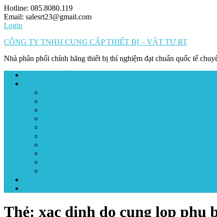
Skip
Hotline: 085.8080.119
to
Email: salesrt23@gmail.com
content
Login
CÔNG TY TNHH CUNG CẤP THIẾT BỊ – VẬT TƯ RT
Nhà phân phối chính hãng thiết bị thí nghiệm đạt chuẩn quốc tế chu
TRANG CHỦ
SẢN PHẨM
Đo pH
Tỉ trọng và độ mịn
Độ nhớt
Độ bền
Độ bám dính
Độ cứng
Độ bóng
So màu
Độ dày
Độ mài mòn
ỨNG DỤNG
LIÊN HỆ
Thẻ:
xac dinh do cung lop phu 