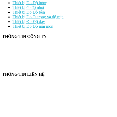
Thiết bị Đo Độ bóng
Thiết bị đo độ nhớt
Thiết bị Đo Độ bền
Thiết bị Đo Tỉ trọng và độ mịn
Thiết bị Đo Độ dày
Thiết bị Đo Độ mài mòn
THÔNG TIN CÔNG TY
CÔNG TY TNHH CUNG CẤP THIẾT BỊ – VẬT TƯ RT
📍 244/29 Huỳnh Văn Bánh, P. Phú Nhuận, TP. Hồ Chí Minh
🆔 Mã số thuế:
0319143098
THÔNG TIN LIÊN HỆ
📞
Điện thoại:
0858 080 119
💬
Zalo:
0858 080 119
✉️
Email:
salesrt23@gmail.com
📍
Địa chỉ:
Xem vị trí trên Google Maps