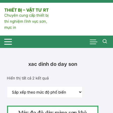
Chuyển
tới
THIẾT BỊ – VẬT TƯ RT
nội
Chuyên cung cấp thiết bị
dung
thí nghiệm lĩnh vực sơn,
mực in
xac dinh do day son
Đã
Hiển thị tất cả 2 kết quả
sắp
xếp
theo
mức
độ