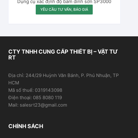
Dụng cụ xác định độ bám dính sơn SP3000
YÊU CẦU TƯ VẤN, BÁO GIÁ
CTY TNHH CUNG CẤP THIẾT BỊ – VẬT TƯ
RT
Địa chỉ: 244/29 Huỳnh Văn Bánh, P. Phú Nhuận, TP
HCM
Mã số thuế: 0319143098
Điện thoại: 085 8080 119
Mail: salesrt23@gmail.com
CHÍNH SÁCH