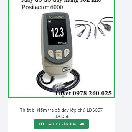
phổ
biến
Thiết bị kiểm tra độ dày lớp phủ LD6057,
LD6058
YÊU CẦU TƯ VẤN, BÁO GIÁ