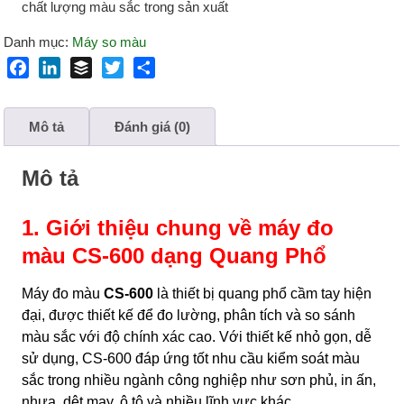
chất lượng màu sắc trong sản xuất
Danh mục:
Máy so màu
F
L
B
T
S
a
i
u
w
h
c
n
f
i
a
Mô tả
Đánh giá (0)
e
k
f
t
r
b
e
e
t
e
Mô tả
o
d
r
e
o
I
r
k
n
1. Giới thiệu chung về máy đo
màu CS-600 dạng Quang Phổ
Máy đo màu
CS-600
là thiết bị quang phổ cầm tay hiện
đại, được thiết kế để đo lường, phân tích và so sánh
màu sắc với độ chính xác cao. Với thiết kế nhỏ gọn, dễ
sử dụng, CS-600 đáp ứng tốt nhu cầu kiểm soát màu
sắc trong nhiều ngành công nghiệp như sơn phủ, in ấn,
nhựa, dệt may, ô tô và nhiều lĩnh vực khác.