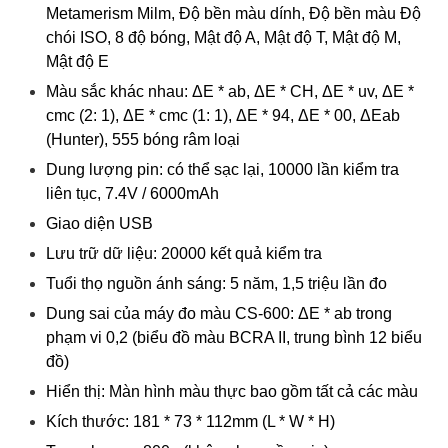
Metamerism Milm, Độ bền màu dính, Độ bền màu Độ
chói ISO, 8 độ bóng, Mật độ A, Mật độ T, Mật độ M,
Mật độ E
Màu sắc khác nhau: ΔE * ab, ΔE * CH, ΔE * uv, ΔE *
cmc (2: 1), ΔE * cmc (1: 1), ΔE * 94, ΔE * 00, ΔEab
(Hunter), 555 bóng râm loại
Dung lượng pin: có thể sạc lại, 10000 lần kiểm tra
liên tục, 7.4V / 6000mAh
Giao diện USB
Lưu trữ dữ liệu: 20000 kết quả kiểm tra
Tuổi thọ nguồn ánh sáng: 5 năm, 1,5 triệu lần đo
Dung sai của máy đo màu CS-600: ΔE * ab trong
phạm vi 0,2 (biểu đồ màu BCRA II, trung bình 12 biểu
đồ)
Hiển thị: Màn hình màu thực bao gồm tất cả các màu
Kích thước: 181 * 73 * 112mm (L * W * H)