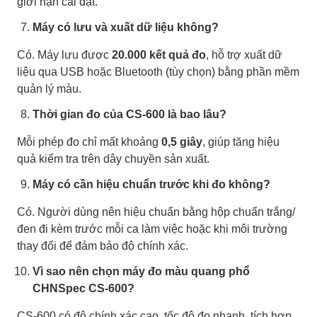
giới hạn cài đặt.
Máy có lưu và xuất dữ liệu không?
Có. Máy lưu được
20.000 kết quả đo
, hỗ trợ xuất dữ
liệu qua USB hoặc Bluetooth (tùy chọn) bằng phần mềm
quản lý màu.
Thời gian đo của CS-600 là bao lâu?
Mỗi phép đo chỉ mất khoảng
0,5 giây
, giúp tăng hiệu
quả kiểm tra trên dây chuyền sản xuất.
Máy có cần hiệu chuẩn trước khi đo không?
Có. Người dùng nên hiệu chuẩn bằng hộp chuẩn trắng/
đen đi kèm trước mỗi ca làm việc hoặc khi môi trường
thay đổi để đảm bảo độ chính xác.
Vì sao nên chọn máy đo màu quang phổ
CHNSpec CS-600?
CS-600 có độ chính xác cao, tốc độ đo nhanh, tích hợp