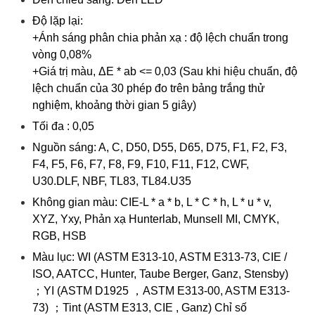
Độ lặp lại:
+Ánh sáng phân chia phản xạ : độ lệch chuẩn trong
vòng 0,08%
+Giá trị màu, ΔE * ab <= 0,03 (Sau khi hiệu chuẩn, độ
lệch chuẩn của 30 phép đo trên bảng trắng thử
nghiệm, khoảng thời gian 5 giây)
Tối đa : 0,05
Nguồn sáng: A, C, D50, D55, D65, D75, F1, F2, F3,
F4, F5, F6, F7, F8, F9, F10, F11, F12, CWF,
U30.DLF, NBF, TL83, TL84.U35
Không gian màu: CIE-L * a * b, L * C * h, L * u * v,
XYZ, Yxy, Phản xạ Hunterlab, Munsell MI, CMYK,
RGB, HSB
Màu lục: WI (ASTM E313-10, ASTM E313-73, CIE /
ISO, AATCC, Hunter, Taube Berger, Ganz, Stensby)
；YI (ASTM D1925 ，ASTM E313-00, ASTM E313-
73) ；Tint (ASTM E313, CIE , Ganz) Chỉ số