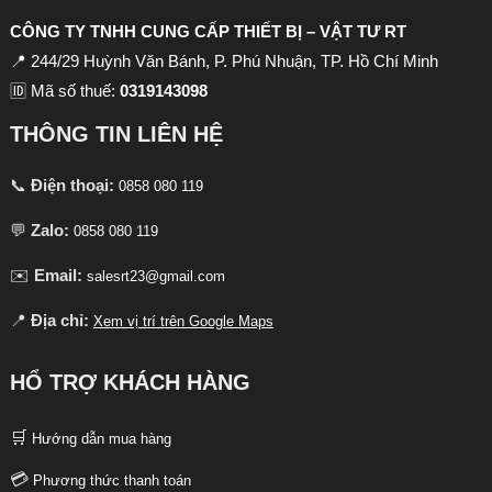
CÔNG TY TNHH CUNG CẤP THIẾT BỊ – VẬT TƯ RT
📍 244/29 Huỳnh Văn Bánh, P. Phú Nhuận, TP. Hồ Chí Minh
🆔 Mã số thuế:
0319143098
THÔNG TIN LIÊN HỆ
📞
Điện thoại:
0858 080 119
💬
Zalo:
0858 080 119
✉️
Email:
salesrt23@gmail.com
📍
Địa chỉ:
Xem vị trí trên Google Maps
HỔ TRỢ KHÁCH HÀNG
🛒
Hướng dẫn mua hàng
💳
Phương thức thanh toán