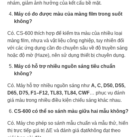
nhám, giảm ảnh hưởng của kết cấu bề mặt.
Máy có đo được màu của màng film trong suốt
không?
Có. CS-600 thích hợp để kiểm tra màu của nhiều loại
màng film, nhựa và vật liệu công nghiệp, tuy nhiên đối
với các ứng dụng cần đo chuyên sâu về độ truyền sáng
hoặc độ mờ (Haze), nên sử dụng thiết bị chuyên dụng.
Máy có hỗ trợ nhiều nguồn sáng tiêu chuẩn
không?
Có. Máy hỗ trợ nhiều nguồn sáng như
A, C, D50, D55,
D65, D75, F1–F12, TL83, TL84, CWF
… phục vụ đánh
giá màu trong nhiều điều kiện chiếu sáng khác nhau.
CS-600 có thể so sánh màu giữa hai mẫu không?
Có. Máy cho phép so sánh mẫu chuẩn và mẫu thử, hiển
thị trực tiếp giá trị ΔE và đánh giá đạt/không đạt theo