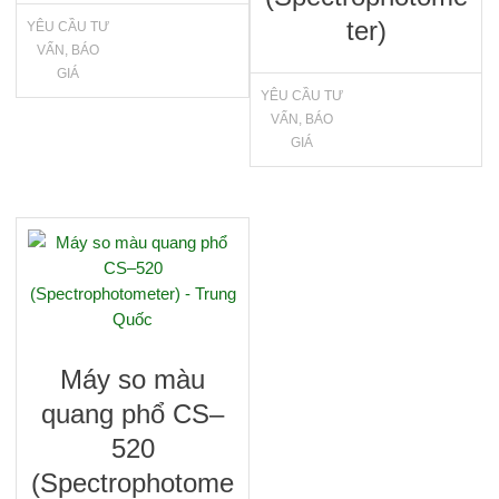
ter)
YÊU CẦU TƯ
VẤN, BÁO
GIÁ
YÊU CẦU TƯ
VẤN, BÁO
GIÁ
Máy so màu
quang phổ CS–
520
(Spectrophotome