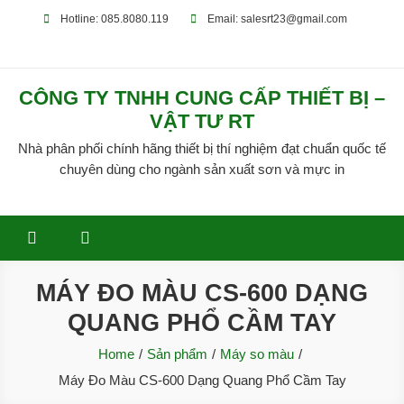
Skip
Hotline: 085.8080.119
Email: salesrt23@gmail.com
to
content
CÔNG TY TNHH CUNG CẤP THIẾT BỊ –
VẬT TƯ RT
Nhà phân phối chính hãng thiết bị thí nghiệm đạt chuẩn quốc tế
chuyên dùng cho ngành sản xuất sơn và mực in
MÁY ĐO MÀU CS-600 DẠNG
QUANG PHỔ CẦM TAY
Home
Sản phẩm
Máy so màu
Máy Đo Màu CS-600 Dạng Quang Phổ Cầm Tay