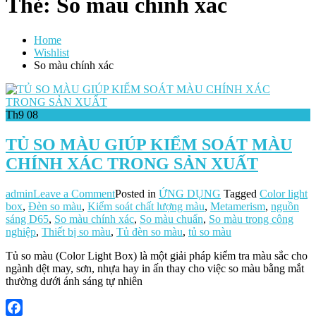
Thẻ:
So màu chính xác
Home
Wishlist
So màu chính xác
Th9
08
TỦ SO MÀU GIÚP KIỂM SOÁT MÀU
CHÍNH XÁC TRONG SẢN XUẤT
on
admin
Leave a Comment
Posted in
ỨNG DỤNG
Tagged
Color light
TỦ
box
,
Đèn so màu
,
Kiểm soát chất lượng màu
,
Metamerism
,
nguồn
SO
sáng D65
,
So màu chính xác
,
So màu chuẩn
,
So màu trong công
MÀU
nghiệp
,
Thiết bị so màu
,
Tủ đèn so màu
,
tủ so màu
GIÚP
Tủ so màu (Color Light Box) là một giải pháp kiểm tra màu sắc cho
KIỂM
ngành dệt may, sơn, nhựa hay in ấn thay cho việc so màu bằng mắt
SOÁT
thường dưới ánh sáng tự nhiên
MÀU
CHÍNH
XÁC