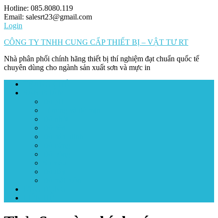
Skip
Hotline: 085.8080.119
to
Email: salesrt23@gmail.com
content
Login
CÔNG TY TNHH CUNG CẤP THIẾT BỊ – VẬT TƯ RT
Nhà phân phối chính hãng thiết bị thí nghiệm đạt chuẩn quốc tế
chuyên dùng cho ngành sản xuất sơn và mực in
TRANG CHỦ
SẢN PHẨM
Đo pH
Tỉ trọng và độ mịn
Độ nhớt
Độ bền
Độ bám dính
Độ cứng
Độ bóng
So màu
Độ dày
Độ mài mòn
ỨNG DỤNG
LIÊN HỆ