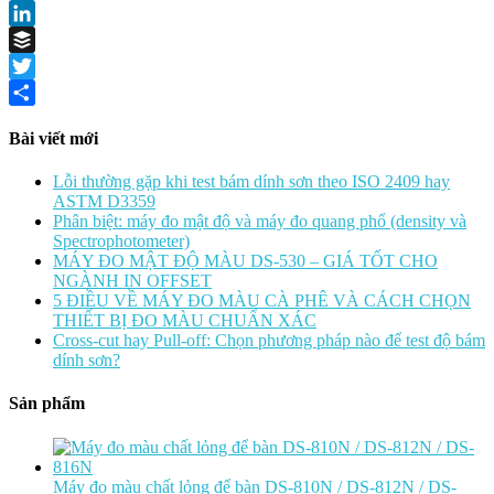
TRONG
Facebook
SẢN
LinkedIn
XUẤT
Buffer
Twitter
Share
Bài viết mới
Lỗi thường gặp khi test bám dính sơn theo ISO 2409 hay
ASTM D3359
Phân biệt: máy đo mật độ và máy đo quang phổ (density và
Spectrophotometer)
MÁY ĐO MẬT ĐỘ MÀU DS-530 – GIÁ TỐT CHO
NGÀNH IN OFFSET
5 ĐIỀU VỀ MÁY ĐO MÀU CÀ PHÊ VÀ CÁCH CHỌN
THIẾT BỊ ĐO MÀU CHUẨN XÁC
Cross-cut hay Pull-off: Chọn phương pháp nào để test độ bám
dính sơn?
Sản phẩm
Máy đo màu chất lỏng để bàn DS-810N / DS-812N / DS-