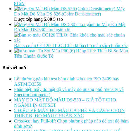
816N
Máy
Đo Mật Độ Màu DS 526 (Color Densitometer)
Được xếp hạng
5.00
5 sao
Máy Đo Mật
Độ Màu DS-530 cho ngành in
Bàn so màu CC120 TILO: Chìa khóa cho màu sắc chuẩn xác
Tủ Soi Màu P60 (6) Hãng Tilo: Thiết Bị So Màu
Tiêu Chuẩn Quốc Tế
Bài viết mới
Lỗi thường gặp khi test bám dính sơn theo ISO 2409 hay
ASTM D3359
Phân biệt: máy đo mật độ và máy đo quang phổ (density và
Spectrophotometer)
MÁY ĐO MẬT ĐỘ MÀU DS-530 – GIÁ TỐT CHO
NGÀNH IN OFFSET
5 ĐIỀU VỀ MÁY ĐO MÀU CÀ PHÊ VÀ CÁCH CHỌN
THIẾT BỊ ĐO MÀU CHUẨN XÁC
Cross-cut hay Pull-off: Chọn phương pháp nào để test độ bám
dính sơn?