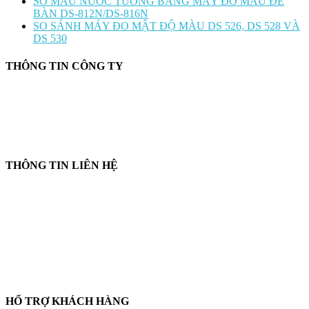
SO MÀU NƯỚC TƯƠNG BẰNG MÁY ĐO MÀU ĐỂ
BÀN DS-812N/DS-816N
SO SÁNH MÁY ĐO MẬT ĐỘ MÀU DS 526, DS 528 VÀ
DS 530
THÔNG TIN CÔNG TY
CÔNG TY TNHH CUNG CẤP THIẾT BỊ – VẬT TƯ RT
📍 244/29 Huỳnh Văn Bánh, P. Phú Nhuận, TP. Hồ Chí Minh
🆔 Mã số thuế:
0319143098
THÔNG TIN LIÊN HỆ
📞
Điện thoại:
0858 080 119
💬
Zalo:
0858 080 119
✉️
Email:
salesrt23@gmail.com
📍
Địa chỉ:
Xem vị trí trên Google Maps
HỔ TRỢ KHÁCH HÀNG