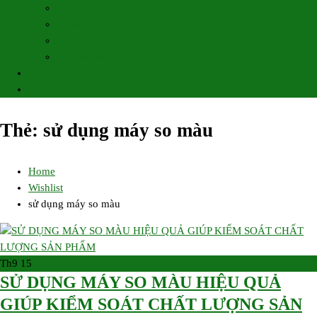
Độ bóng
So màu
Độ dày
Độ mài mòn
ỨNG DỤNG
LIÊN HỆ
Thẻ:
sử dụng máy so màu
Home
Wishlist
sử dụng máy so màu
Th9
15
SỬ DỤNG MÁY SO MÀU HIỆU QUẢ
GIÚP KIỂM SOÁT CHẤT LƯỢNG SẢN