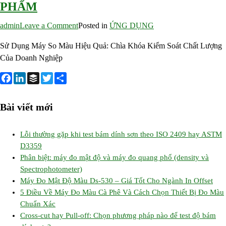
PHẨM
on
admin
Leave a Comment
Posted in
ỨNG DỤNG
SỬ
Sử Dụng Máy So Màu Hiệu Quả: Chìa Khóa Kiểm Soát Chất Lượng
DỤNG
Của Doanh Nghiệp
MÁY
SO
MÀU
F
L
B
T
S
HIỆU
a
i
u
w
h
Bài viết mới
QUẢ
c
n
f
i
a
GIÚP
e
k
f
t
r
KIỂM
Lỗi thường gặp khi test bám dính sơn theo ISO 2409 hay ASTM
b
e
e
t
e
D3359
SOÁT
o
d
r
e
Phân biệt: máy đo mật độ và máy đo quang phổ (density và
CHẤT
o
I
r
Spectrophotometer)
LƯỢNG
k
n
Máy Đo Mật Độ Màu Ds-530 – Giá Tốt Cho Ngành In Offset
SẢN
5 Điều Về Máy Đo Màu Cà Phê Và Cách Chọn Thiết Bị Đo Màu
PHẨM
Chuẩn Xác
Cross-cut hay Pull-off: Chọn phương pháp nào để test độ bám