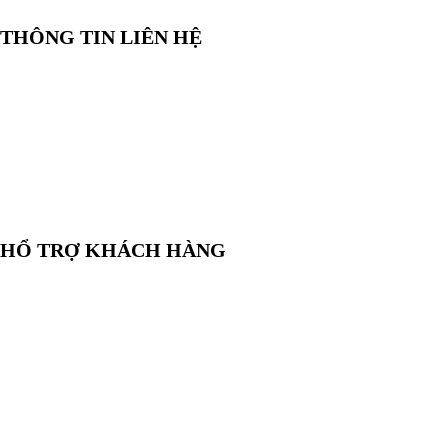
THÔNG TIN LIÊN HỆ
📞
Điện thoại:
0858 080 119
💬
Zalo:
0858 080 119
✉️
Email:
salesrt23@gmail.com
📍
Địa chỉ:
Xem vị trí trên Google Maps
HỔ TRỢ KHÁCH HÀNG
🛒
Hướng dẫn mua hàng
💳
Phương thức thanh toán
🛡️
Chính sách bảo hành, đổi trả
🔒
Chính sách bảo mật