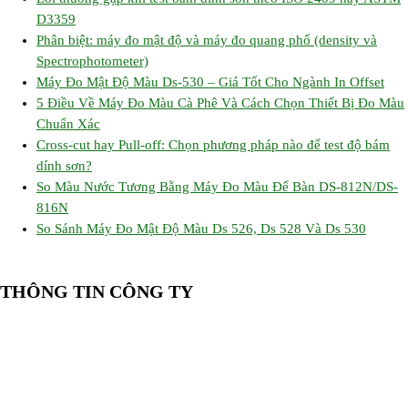
D3359
Phân biệt: máy đo mật độ và máy đo quang phổ (density và
Spectrophotometer)
Máy Đo Mật Độ Màu Ds-530 – Giá Tốt Cho Ngành In Offset
5 Điều Về Máy Đo Màu Cà Phê Và Cách Chọn Thiết Bị Đo Màu
Chuẩn Xác
Cross-cut hay Pull-off: Chọn phương pháp nào để test độ bám
dính sơn?
So Màu Nước Tương Bằng Máy Đo Màu Để Bàn DS-812N/DS-
816N
So Sánh Máy Đo Mật Độ Màu Ds 526, Ds 528 Và Ds 530
THÔNG TIN CÔNG TY
CÔNG TY TNHH CUNG CẤP THIẾT BỊ – VẬT TƯ RT
📍 244/29 Huỳnh Văn Bánh, P. Phú Nhuận, TP. Hồ Chí Minh
🆔 Mã số thuế:
0319143098