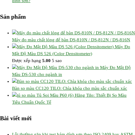
dính sơn?
Sản phẩm
Máy đo màu chất lỏng để bàn DS-810N / DS-812N / DS-816N
Máy Đo
Mật Độ Màu DS 526 (Color Densitometer)
Được xếp hạng
5.00
5 sao
Máy Đo Mật Độ
Màu DS-530 cho ngành in
Bàn so màu CC120 TILO: Chìa khóa cho màu sắc chuẩn xác
Tủ Soi Màu P60 (6) Hãng Tilo: Thiết Bị So Màu
Tiêu Chuẩn Quốc Tế
Bài viết mới
Lỗi thường gặp khi test bám dính sơn theo ISO 2409 hay ASTM