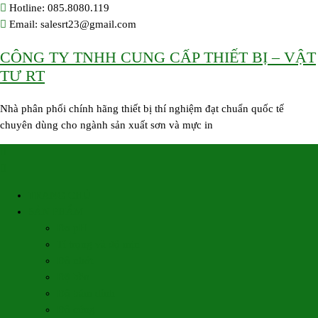
Skip
Hotline: 085.8080.119
to
Email: salesrt23@gmail.com
content
CÔNG TY TNHH CUNG CẤP THIẾT BỊ – VẬT
TƯ RT
Nhà phân phối chính hãng thiết bị thí nghiệm đạt chuẩn quốc tế
chuyên dùng cho ngành sản xuất sơn và mực in
TRANG CHỦ
SẢN PHẨM
Đo pH
Tỉ trọng và độ mịn
Độ nhớt
Độ bền
Độ bám dính
Độ cứng