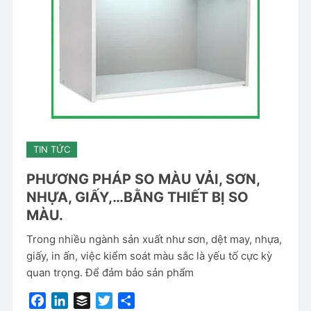
TIN TỨC
PHƯƠNG PHÁP SO MÀU VẢI, SƠN,
NHỰA, GIẤY,…BẰNG THIẾT BỊ SO
MÀU.
Trong nhiều ngành sản xuất như sơn, dệt may, nhựa,
giấy, in ấn, việc kiểm soát màu sắc là yếu tố cực kỳ
quan trọng. Để đảm bảo sản phẩm
F
L
B
T
S