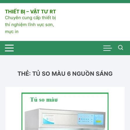
Chuyển
tới
THIẾT BỊ – VẬT TƯ RT
nội
Chuyên cung cấp thiết bị
dung
thí nghiệm lĩnh vực sơn,
mực in
THẺ:
TỦ SO MÀU 6 NGUỒN SÁNG