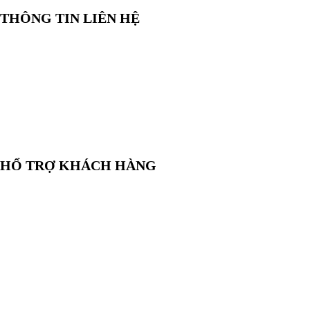
THÔNG TIN LIÊN HỆ
📞
Điện thoại:
0858 080 119
💬
Zalo:
0858 080 119
✉️
Email:
salesrt23@gmail.com
📍
Địa chỉ:
Xem vị trí trên Google Maps
HỔ TRỢ KHÁCH HÀNG
🛒
Hướng dẫn mua hàng
💳
Phương thức thanh toán
🛡️
Chính sách bảo hành, đổi trả
🔒
Chính sách bảo mật