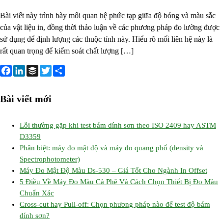
ĐỘ
Bài viết này trình bày mối quan hệ phức tạp giữa độ bóng và màu sắc
BÓNG
của vật liệu in, đồng thời thảo luận về các phương pháp đo lường được
VÀ
sử dụng để định lượng các thuộc tính này. Hiểu rõ mối liên hệ này là
MÀU
rất quan trọng để kiểm soát chất lượng […]
SẮC
TRONG
IN
F
L
B
T
S
ẤN
a
i
u
w
h
Bài viết mới
–
c
n
f
i
a
MỐI
e
k
f
t
r
QUAN
Lỗi thường gặp khi test bám dính sơn theo ISO 2409 hay ASTM
b
e
e
t
e
D3359
HỆ
o
d
r
e
Phân biệt: máy đo mật độ và máy đo quang phổ (density và
&
o
I
r
Spectrophotometer)
CÁCH
k
n
Máy Đo Mật Độ Màu Ds-530 – Giá Tốt Cho Ngành In Offset
ĐO
5 Điều Về Máy Đo Màu Cà Phê Và Cách Chọn Thiết Bị Đo Màu
LƯỜNG
Chuẩn Xác
Cross-cut hay Pull-off: Chọn phương pháp nào để test độ bám
dính sơn?