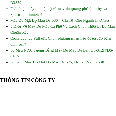
D3359
Phân biệt: máy đo mật độ và máy đo quang phổ (density và
Spectrophotometer)
Máy Đo Mật Độ Màu Ds-530 – Giá Tốt Cho Ngành In Offset
5 Điều Về Máy Đo Màu Cà Phê Và Cách Chọn Thiết Bị Đo Màu
Chuẩn Xác
Cross-cut hay Pull-off: Chọn phương pháp nào để test độ bám
dính sơn?
So Màu Nước Tương Bằng Máy Đo Màu Để Bàn DS-812N/DS-
816N
So Sánh Máy Đo Mật Độ Màu Ds 526, Ds 528 Và Ds 530
THÔNG TIN CÔNG TY
CÔNG TY TNHH CUNG CẤP THIẾT BỊ – VẬT TƯ RT
📍 244/29 Huỳnh Văn Bánh, P. Phú Nhuận, TP. Hồ Chí Minh
🆔 Mã số thuế:
0319143098