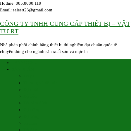
Skip
Hotline: 085.8080.119
to
Email: salesrt23@gmail.com
content
CÔNG TY TNHH CUNG CẤP THIẾT BỊ – VẬT
TƯ RT
Nhà phân phối chính hãng thiết bị thí nghiệm đạt chuẩn quốc tế
chuyên dùng cho ngành sản xuất sơn và mực in
TRANG CHỦ
SẢN PHẨM
Đo pH
Tỉ trọng và độ mịn
Độ nhớt
Độ bền
Độ bám dính
Độ cứng
Độ bóng
So màu
Độ dày