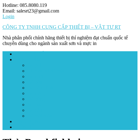
Skip
Hotline: 085.8080.119
to
Email: salesrt23@gmail.com
content
Login
CÔNG TY TNHH CUNG CẤP THIẾT BỊ – VẬT TƯ RT
Nhà phân phối chính hãng thiết bị thí nghiệm đạt chuẩn quốc tế
chuyên dùng cho ngành sản xuất sơn và mực in
TRANG CHỦ
SẢN PHẨM
Đo pH
Tỉ trọng và độ mịn
Độ nhớt
Độ bền
Độ bám dính
Độ cứng
Độ bóng
So màu
Độ dày
Độ mài mòn
ỨNG DỤNG
LIÊN HỆ