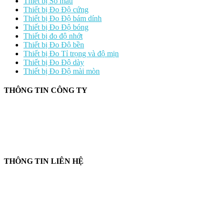
Thiết bị So màu
Thiết bị Đo Độ cứng
Thiết bị Đo Độ bám dính
Thiết bị Đo Độ bóng
Thiết bị đo độ nhớt
Thiết bị Đo Độ bền
Thiết bị Đo Tỉ trọng và độ mịn
Thiết bị Đo Độ dày
Thiết bị Đo Độ mài mòn
THÔNG TIN CÔNG TY
CÔNG TY TNHH CUNG CẤP THIẾT BỊ – VẬT TƯ RT
📍 244/29 Huỳnh Văn Bánh, P. Phú Nhuận, TP. Hồ Chí Minh
🆔 Mã số thuế:
0319143098
THÔNG TIN LIÊN HỆ
📞
Điện thoại:
0858 080 119
💬
Zalo:
0858 080 119
✉️
Email:
salesrt23@gmail.com