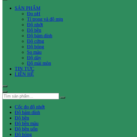
SẢN PHẨM
Đo pH
Tỉ trọng và độ mịn
Độ nhớt
Độ bền
Độ bám dính
Độ cứng
Độ bóng
So màu
Độ dày
Độ mài mòn
TIN TỨC
LIÊN HỆ
Cốc đo độ nhớt
Độ bám dính
Độ bền
Độ bền màu
Độ bền uốn
Độ bóng