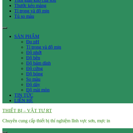
Thời gian khô của sơn
Thước kéo màng
Tỉ trọng và độ mịn
Tủ so màu
SẢN PHẨM
Đo pH
Tỉ trọng và độ mịn
Độ nhớt
Độ bền
Độ bám dính
Độ cứng
Độ bóng
So màu
Độ dày
Độ mài mòn
TIN TỨC
LIÊN HỆ
THIẾT BỊ – VẬT TƯ RT
Chuyên cung cấp thiết bị thí nghiệm lĩnh vực sơn, mực in