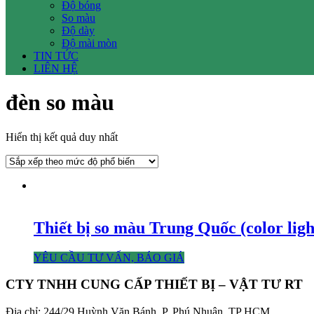
Độ bóng
So màu
Độ dày
Độ mài mòn
TIN TỨC
LIÊN HỆ
đèn so màu
Hiển thị kết quả duy nhất
Thiết bị so màu Trung Quốc (color lig
YÊU CẦU TƯ VẤN, BÁO GIÁ
CTY TNHH CUNG CẤP THIẾT BỊ – VẬT TƯ RT
Địa chỉ: 244/29 Huỳnh Văn Bánh, P. Phú Nhuận, TP HCM