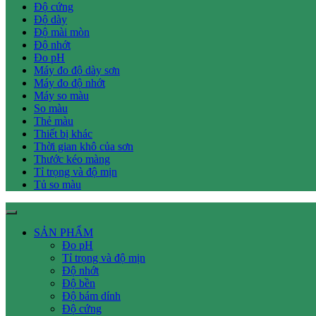
Độ cứng
Độ dày
Độ mài mòn
Độ nhớt
Đo pH
Máy đo độ dày sơn
Máy đo độ nhớt
Máy so màu
So màu
Thẻ màu
Thiết bị khác
Thời gian khô của sơn
Thước kéo màng
Tỉ trọng và độ mịn
Tủ so màu
SẢN PHẨM
Đo pH
Tỉ trọng và độ mịn
Độ nhớt
Độ bền
Độ bám dính
Độ cứng