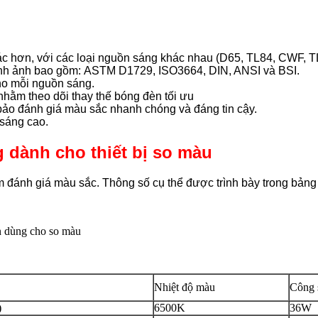
ác hơn, với các loại nguồn sáng khác nhau (D65, TL84, CWF, T
ình ảnh bao gồm: ASTM D1729, ISO3664, DIN, ANSI và BSI.
ho mỗi nguồn sáng.
nhằm theo dõi thay thế bóng đèn tối ưu
ảo đánh giá màu sắc nhanh chóng và đáng tin cậy.
 sáng cao.
g dành cho thiết bị so màu
 đánh giá màu sắc. Thông số cụ thể được trình bày trong bảng
Nhiệt độ màu
Công 
)
6500K
36W