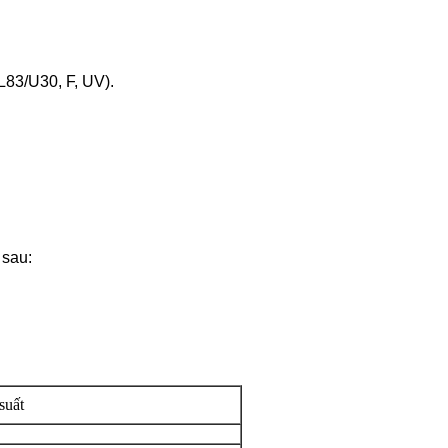
L83/U30, F, UV).
 sau:
suất