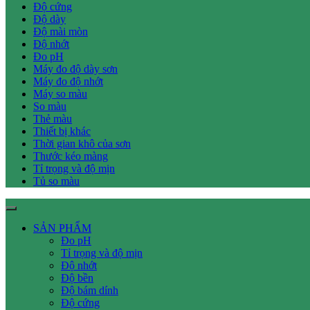
Độ cứng
Độ dày
Độ mài mòn
Độ nhớt
Đo pH
Máy đo độ dày sơn
Máy đo độ nhớt
Máy so màu
So màu
Thẻ màu
Thiết bị khác
Thời gian khô của sơn
Thước kéo màng
Tỉ trọng và độ mịn
Tủ so màu
SẢN PHẨM
Đo pH
Tỉ trọng và độ mịn
Độ nhớt
Độ bền
Độ bám dính
Độ cứng