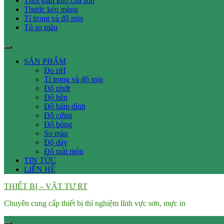
Thời gian khô của sơn
Thước kéo màng
Tỉ trọng và độ mịn
Tủ so màu
SẢN PHẨM
Đo pH
Tỉ trọng và độ mịn
Độ nhớt
Độ bền
Độ bám dính
Độ cứng
Độ bóng
So màu
Độ dày
Độ mài mòn
TIN TỨC
LIÊN HỆ
THIẾT BỊ – VẬT TƯ RT
Chuyên cung cấp thiết bị thí nghiệm lĩnh vực sơn, mực in