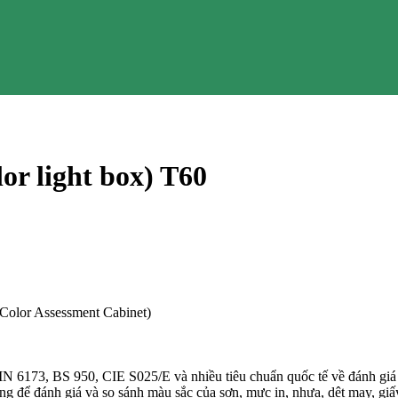
or light box) T60
 Color Assessment Cabinet)
6173, BS 950, CIE S025/E và nhiều tiêu chuẩn quốc tế về đánh giá
g để đánh giá và so sánh màu sắc của sơn, mực in, nhựa, dệt may, giấy