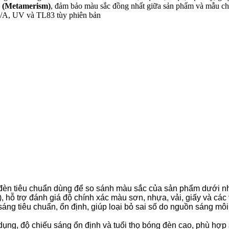
 (Metamerism)
, đảm bảo màu sắc đồng nhất giữa sản phẩm và mẫu chu
A, UV và TL83 tùy phiên bản
đèn tiêu chuẩn dùng để so sánh màu sắc của sản phẩm dưới n
 hỗ trợ đánh giá độ chính xác màu sơn, nhựa, vải, giấy và các 
u sáng tiêu chuẩn, ổn định, giúp loại bỏ sai số do nguồn sáng 
ử dụng, độ chiếu sáng ổn định và tuổi thọ bóng đèn cao, phù h