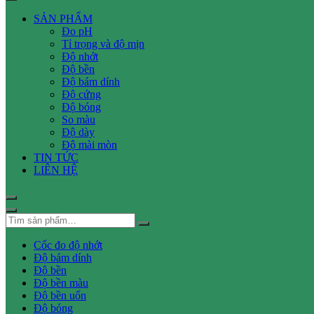
SẢN PHẨM
Đo pH
Tỉ trọng và độ mịn
Độ nhớt
Độ bền
Độ bám dính
Độ cứng
Độ bóng
So màu
Độ dày
Độ mài mòn
TIN TỨC
LIÊN HỆ
Cốc đo độ nhớt
Độ bám dính
Độ bền
Độ bền màu
Độ bền uốn
Độ bóng