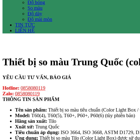
Độ bóng
So màu
Độ dày
Độ mài mòn
TIN TỨC
LIÊN HỆ
Thiết bị so màu Trung Quốc (col
YÊU CẦU TƯ VẤN, BÁO GIÁ
Hotline:
0858080119
Zalo:
0858080119
THÔNG TIN SẢN PHẨM
Tên sản phẩm:
Thiết bị so màu tiêu chuẩn (Color Light Box /
Model:
T60(4), T60(5), T60+, P60+, P60(6) (tùy phiên bản)
Hãng sản xuất:
Tilo
Xuất xứ:
Trung Quốc
Tiêu chuẩn áp dụng:
ISO 3664, ISO 3668, ASTM D1729, DIN 
Ứng dụng;
Thiết bị so màu Tilo (Color Light Box) được sử dụn