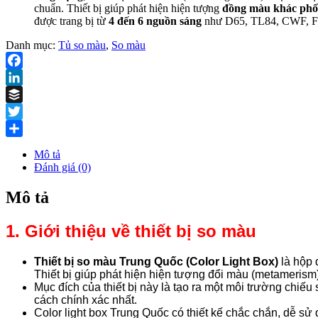
chuẩn. Thiết bị giúp phát hiện hiện tượng
đồng màu khác phổ
được trang bị từ
4 đến 6 nguồn sáng
như D65, TL84, CWF, F/
Danh mục:
Tủ so màu
,
So màu
Facebook
LinkedIn
Buffer
Twitter
Share
Mô tả
Đánh giá (0)
Mô tả
1. Giới thiệu về thiết bị so màu
Thiết bị so màu Trung Quốc (Color Light Box)
là hộp 
Thiết bị giúp phát hiện hiện tượng đổi màu (metamerism),
Mục đích của thiết bị này là tạo ra một môi trường chiế
cách chính xác nhất.
Color light box Trung Quốc có thiết kế chắc chắn, dễ s